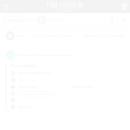
#Neulinge willkommen
#Roleplay-Enthusiasten
Tags
0
Es wurden
Gesuche gefunden!
Keine Angabe
Bismarck (Materia)
PvP-Teams
Wochentags
Wochenende
＃Handwerker/Sammler
Sprache