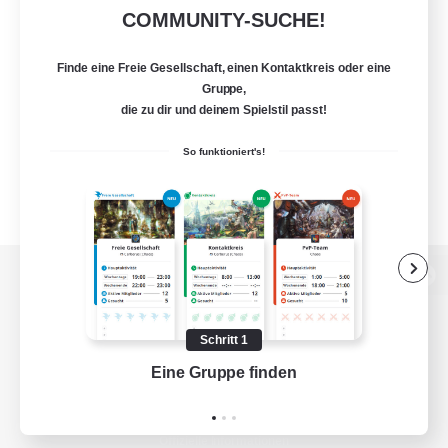
COMMUNITY-SUCHE!
Finde eine Freie Gesellschaft, einen Kontaktkreis oder eine
Gruppe,
die zu dir und deinem Spielstil passt!
So funktioniert's!
Zur PC-Seite
Schritt 1
Eine Gruppe finden
Auf 
Spiel herunterladen
Offizielle Informationen