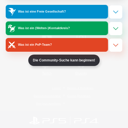
Was ist eine Freie Gesellschaft?
/
Facebook
X
News
Was ist ein (Welten-)Kontaktkreis?
Was ist ein PvP-Team?
YouTube
Instagram
Die Community-Suche kann beginnen!
Twitch
Bluesky
Lizenz
Regeln & Richtlinien
Datenschutzrichtlinie
Cookie-Richtlinien
Abo jetzt kündigen