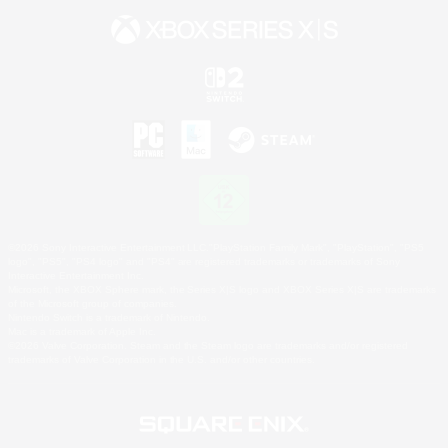
©2026 Sony Interactive Entertainment LLC."PlayStation Family Mark", "PlayStation", "PS5
logo", "PS5", "PS4 logo" and "PS4" are registered trademarks or trademarks of Sony
Interactive Entertainment Inc.
Microsoft, the XBOX Sphere mark, the Series X|S logo and XBOX Series X|S are trademarks
of the Microsoft group of companies.
Nintendo Switch is a trademark of Nintendo.
Mac is a trademark of Apple Inc.
©2026 Valve Corporation. Steam and the Steam logo are trademarks and/or registered
trademarks of Valve Corporation in the U.S. and/or other countries.