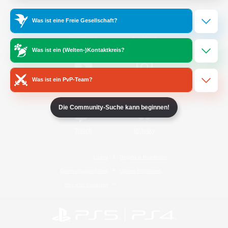
Was ist eine Freie Gesellschaft?
/
Facebook
X
News
Was ist ein (Welten-)Kontaktkreis?
Was ist ein PvP-Team?
YouTube
Instagram
Die Community-Suche kann beginnen!
Twitch
Bluesky
Lizenz
Regeln & Richtlinien
Datenschutzrichtlinie
Cookie-Richtlinien
Abo jetzt kündigen