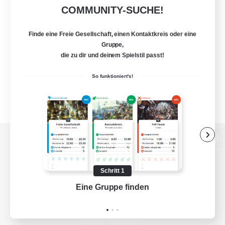
COMMUNITY-SUCHE!
Finde eine Freie Gesellschaft, einen Kontaktkreis oder eine
Gruppe,
die zu dir und deinem Spielstil passt!
So funktioniert's!
Zur PC-Seite
Schritt 1
Eine Gruppe finden
Auf 
Spiel herunterladen
Offizielle Informationen