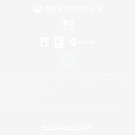
©2026 Sony Interactive Entertainment LLC."PlayStation Family Mark", "PlayStation", "PS5
logo", "PS5", "PS4 logo" and "PS4" are registered trademarks or trademarks of Sony
Interactive Entertainment Inc.
Microsoft, the XBOX Sphere mark, the Series X|S logo and XBOX Series X|S are trademarks
of the Microsoft group of companies.
Nintendo Switch is a trademark of Nintendo.
Mac is a trademark of Apple Inc.
©2026 Valve Corporation. Steam and the Steam logo are trademarks and/or registered
trademarks of Valve Corporation in the U.S. and/or other countries.