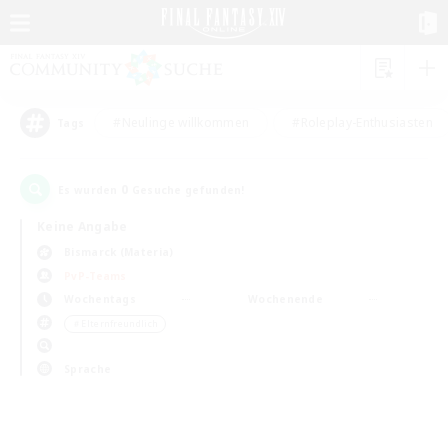
#Neulinge willkommen
#Roleplay-Enthusiasten
Tags
0
Es wurden
Gesuche gefunden!
Keine Angabe
Bismarck (Materia)
PvP-Teams
Wochentags
Wochenende
＃Elternfreundlich
Sprache