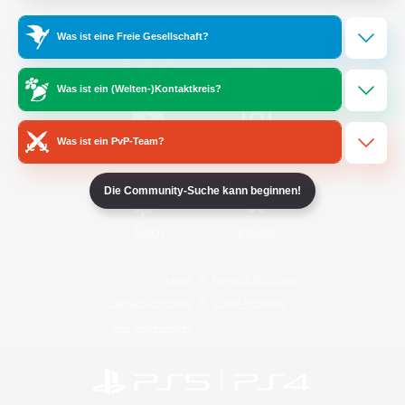
Was ist eine Freie Gesellschaft?
/
Facebook
X
News
Was ist ein (Welten-)Kontaktkreis?
Was ist ein PvP-Team?
YouTube
Instagram
Die Community-Suche kann beginnen!
Twitch
Bluesky
Lizenz
Regeln & Richtlinien
Datenschutzrichtlinie
Cookie-Richtlinien
Abo jetzt kündigen