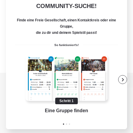
COMMUNITY-SUCHE!
Finde eine Freie Gesellschaft, einen Kontaktkreis oder eine
Gruppe,
die zu dir und deinem Spielstil passt!
So funktioniert's!
Zur PC-Seite
Schritt 1
Eine Gruppe finden
Auf 
Spiel herunterladen
Offizielle Informationen