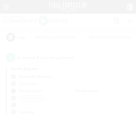
#Neulinge willkommen
#Roleplay-Enthusiasten
Tags
0
Es wurden
Gesuche gefunden!
Keine Angabe
Bismarck (Materia)
PvP-Teams
Wochentags
Wochenende
＃Schatzkarten
Sprache