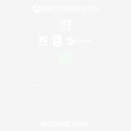
©2026 Sony Interactive Entertainment LLC."PlayStation Family Mark", "PlayStation", "PS5
logo", "PS5", "PS4 logo" and "PS4" are registered trademarks or trademarks of Sony
Interactive Entertainment Inc.
Microsoft, the XBOX Sphere mark, the Series X|S logo and XBOX Series X|S are trademarks
of the Microsoft group of companies.
Nintendo Switch is a trademark of Nintendo.
Mac is a trademark of Apple Inc.
©2026 Valve Corporation. Steam and the Steam logo are trademarks and/or registered
trademarks of Valve Corporation in the U.S. and/or other countries.