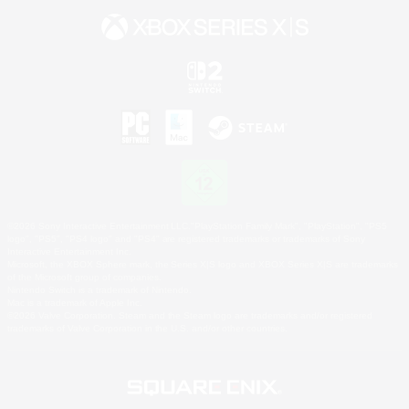
©2026 Sony Interactive Entertainment LLC."PlayStation Family Mark", "PlayStation", "PS5
logo", "PS5", "PS4 logo" and "PS4" are registered trademarks or trademarks of Sony
Interactive Entertainment Inc.
Microsoft, the XBOX Sphere mark, the Series X|S logo and XBOX Series X|S are trademarks
of the Microsoft group of companies.
Nintendo Switch is a trademark of Nintendo.
Mac is a trademark of Apple Inc.
©2026 Valve Corporation. Steam and the Steam logo are trademarks and/or registered
trademarks of Valve Corporation in the U.S. and/or other countries.