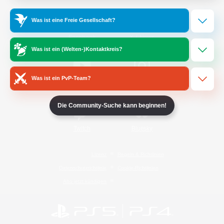
Was ist eine Freie Gesellschaft?
/
Facebook
X
News
Was ist ein (Welten-)Kontaktkreis?
Was ist ein PvP-Team?
YouTube
Instagram
Die Community-Suche kann beginnen!
Twitch
Bluesky
Lizenz
Regeln & Richtlinien
Datenschutzrichtlinie
Cookie-Richtlinien
Abo jetzt kündigen