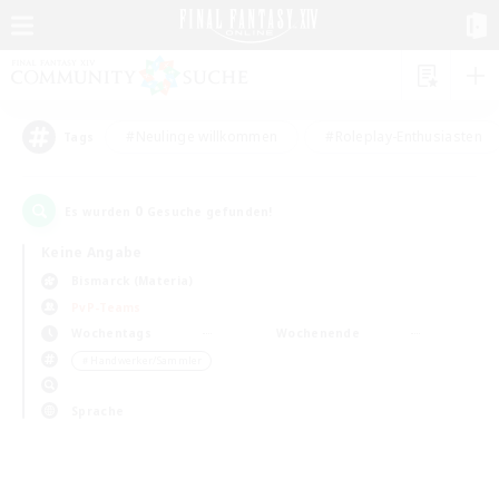
#Neulinge willkommen
#Roleplay-Enthusiasten
Tags
0
Es wurden
Gesuche gefunden!
Keine Angabe
Bismarck (Materia)
PvP-Teams
Wochentags
Wochenende
＃Handwerker/Sammler
Sprache