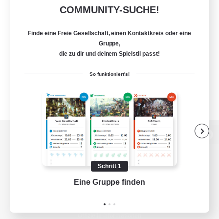
COMMUNITY-SUCHE!
Finde eine Freie Gesellschaft, einen Kontaktkreis oder eine
Gruppe,
die zu dir und deinem Spielstil passt!
So funktioniert's!
Zur PC-Seite
Schritt 1
Eine Gruppe finden
Auf 
Spiel herunterladen
Offizielle Informationen