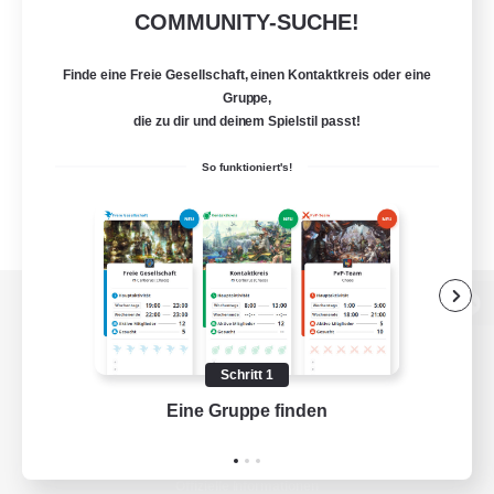
COMMUNITY-SUCHE!
Finde eine Freie Gesellschaft, einen Kontaktkreis oder eine
Gruppe,
die zu dir und deinem Spielstil passt!
So funktioniert's!
Zur PC-Seite
Schritt 1
Eine Gruppe finden
Auf 
Spiel herunterladen
Offizielle Informationen