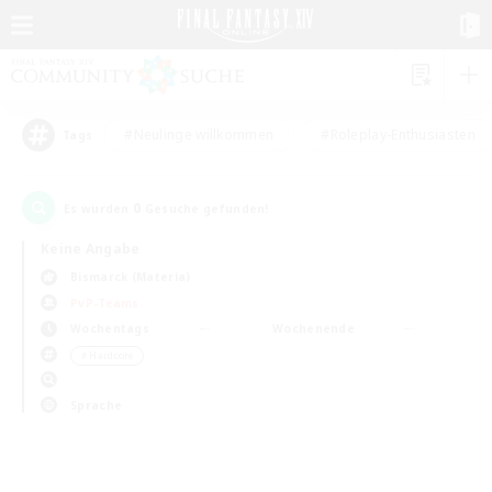
#Neulinge willkommen
#Roleplay-Enthusiasten
Tags
0
Es wurden
Gesuche gefunden!
Keine Angabe
Bismarck (Materia)
PvP-Teams
Wochentags
Wochenende
＃Hardcore
Sprache