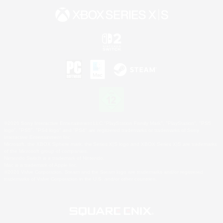
©2026 Sony Interactive Entertainment LLC."PlayStation Family Mark", "PlayStation", "PS5
logo", "PS5", "PS4 logo" and "PS4" are registered trademarks or trademarks of Sony
Interactive Entertainment Inc.
Microsoft, the XBOX Sphere mark, the Series X|S logo and XBOX Series X|S are trademarks
of the Microsoft group of companies.
Nintendo Switch is a trademark of Nintendo.
Mac is a trademark of Apple Inc.
©2026 Valve Corporation. Steam and the Steam logo are trademarks and/or registered
trademarks of Valve Corporation in the U.S. and/or other countries.