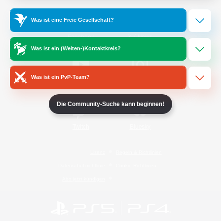
Was ist eine Freie Gesellschaft?
/
Facebook
X
News
Was ist ein (Welten-)Kontaktkreis?
Was ist ein PvP-Team?
YouTube
Instagram
Die Community-Suche kann beginnen!
Twitch
Bluesky
Lizenz
Regeln & Richtlinien
Datenschutzrichtlinie
Cookie-Richtlinien
Abo jetzt kündigen