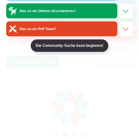
Spielerevents
Was ist ein (Welten-)Kontaktkreis?
Aktive Gruppe
Was ist ein PvP-Team?
Zwanglos
Neulinge willkommen
Die Community-Suche kann beginnen!
EN
Details ansehen
Endet am 18.08.2026