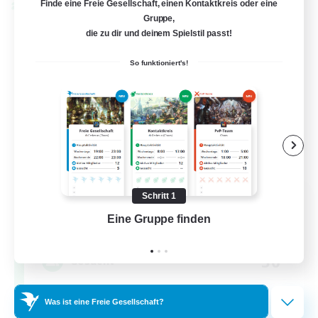
Finde eine Freie Gesellschaft, einen Kontaktkreis oder eine
Welten-Kontaktkreis
Gruppe,
die zu dir und deinem Spielstil passt!
So funktioniert's!
Rainbow Connection
Schritt 1
Rekrutierung für neue Mitglieder
Eine Gruppe finden
Auf 
Materia
50
Gesucht
LGBTQIA+
Was ist eine Freie Gesellschaft?