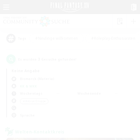
#Neulinge willkommen
#Roleplay-Enthusiasten
Tags
3
Es wurden
Gesuche gefunden!
Keine Angabe
Bismarck (Materia)
KK & WKK
Wochentags
Wochenende
＃Aktive Gruppe
Sprache
Welten-Kontaktkreis