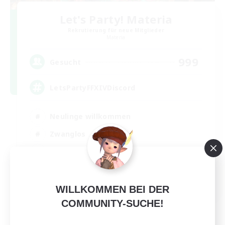
Let's Party! Materia
Rekrutierung für neue Mitglieder
Materia
999
Gesucht
LetsPartyFFXIVDiscord
Neulinge willkommen
Zwanglos
Hobbys/Interessen
Aktive Gruppe
EN
WILLKOMMEN BEI DER
Details ansehen
COMMUNITY-SUCHE!
Endet am 24.08.2026