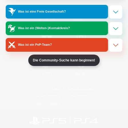
Was ist eine Freie Gesellschaft?
/
Facebook
X
News
Was ist ein (Welten-)Kontaktkreis?
Was ist ein PvP-Team?
YouTube
Instagram
Die Community-Suche kann beginnen!
Twitch
Bluesky
Lizenz
Regeln & Richtlinien
Datenschutzrichtlinie
Cookie-Richtlinien
Abo jetzt kündigen