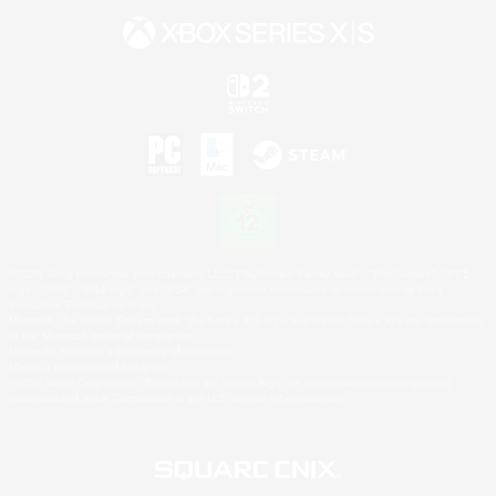
©2026 Sony Interactive Entertainment LLC."PlayStation Family Mark", "PlayStation", "PS5
logo", "PS5", "PS4 logo" and "PS4" are registered trademarks or trademarks of Sony
Interactive Entertainment Inc.
Microsoft, the XBOX Sphere mark, the Series X|S logo and XBOX Series X|S are trademarks
of the Microsoft group of companies.
Nintendo Switch is a trademark of Nintendo.
Mac is a trademark of Apple Inc.
©2026 Valve Corporation. Steam and the Steam logo are trademarks and/or registered
trademarks of Valve Corporation in the U.S. and/or other countries.