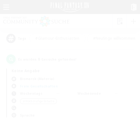
#Glamour-Enthusiasten
#Neulinge willkommen
Tags
0
Es wurden
Gesuche gefunden!
Keine Angabe
Bismarck (Materia)
Freie Gesellschaften
Wochentags
Wochenende
＃Hochstufige Inhalte
Sprache