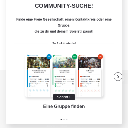
COMMUNITY-SUCHE!
Finde eine Freie Gesellschaft, einen Kontaktkreis oder eine
Gruppe,
die zu dir und deinem Spielstil passt!
So funktioniert's!
Zur PC-Seite
Schritt 1
Eine Gruppe finden
Auf 
Spiel herunterladen
Offizielle Informationen