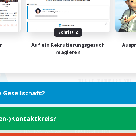
Schritt 2
en
Auf ein Rekrutierungsgesuch
Auspr
reagieren
e Gesellschaft?
ten-)Kontaktkreis?
Version für Mobilgeräte