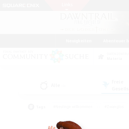
Neuigkeiten
Abenteuer 
DATENZENTR
Materia
Freie
Alle
(0)
Gesell
Tags
#Neulinge willkommen
#Zwanglos
#Mehrsprachig
#Hochstufige Inhalte
#Glamour-Enthusiasten
#Handwer