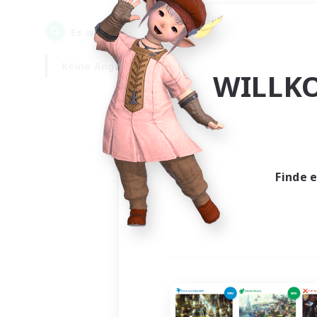
0
Es wurden
Gesuche gefunden!
Keine Angabe
Wochentags
WILLK
Finde 
Es wur
Nich