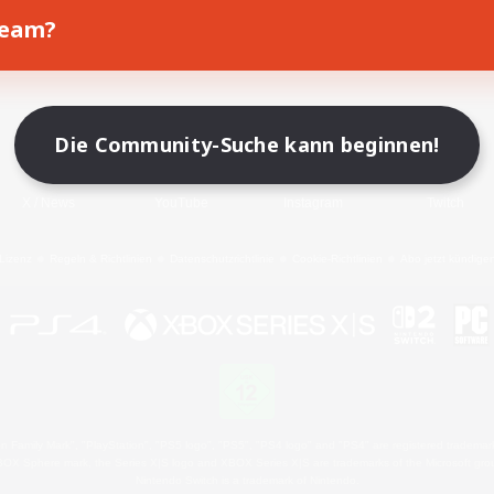
Team?
Spiel herunterladen
Offizielle Informationen
Die Community-Suche kann beginnen!
X
/
News
YouTube
Instagram
Twitch
Lizenz
Regeln & Richtlinien
Datenschutzrichtlinie
Cookie-Richtlinien
Abo jetzt kündige
 Family Mark", "PlayStation", "PS5 logo", "PS5", "PS4 logo" and "PS4" are registered trademark
XBOX Sphere mark, the Series X|S logo and XBOX Series X|S are trademarks of the Microsoft gro
Nintendo Switch is a trademark of Nintendo.