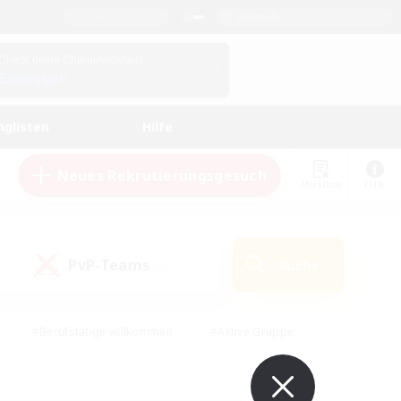
Deutsch
Check deine Charakterdetails
Einloggen
nglisten
Hilfe
Neues Rekrutierungsgesuch
Merkliste
Hilfe
PvP-Teams
Suche
(0)
#Berufstätige willkommen
#Aktive Gruppe
#Hobbys/Interessen
#Studentenfreundlich
#PvP-Enthusiasten
#Hardcore