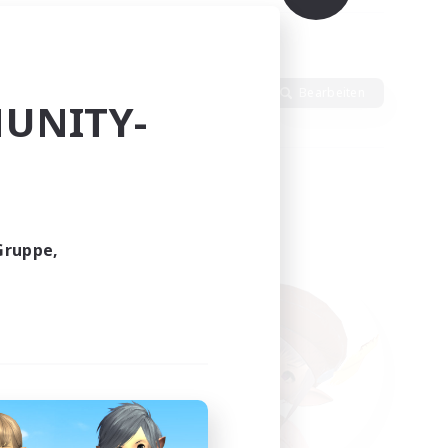
dlich
Sprache
Bearbeiten
UNITY-
Gruppe,
funden.
tern!