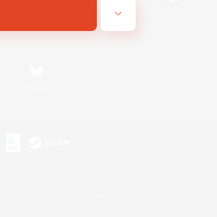
Bluesky
n
s or trademarks of Sony Interactive Entertainment Inc.
up of companies.