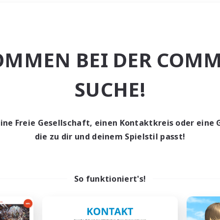
Wochenende
＃Studentenfreun
OMMEN BEI DER COMM
SUCHE!
eine Freie Gesellschaft, einen Kontaktkreis oder eine 
0 Gesuche
die zu dir und deinem Spielstil passt!
den keine Gesuche ge
So funktioniert's!
t aufgeben! Versuche es mit anderen Suchfil