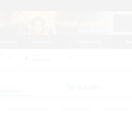
beginnen
Spielinfos
Community
Ra
UM
WELT
Bismarck
KK & WKK
(0)
schaften
(0)
#Roleplay-Enthusiasten
#Elternfreundlich
#Spielerevents
#Hohe Jagd
#Schatzkarten
#Unterkunft-Enthusiasten
ker/Sammler
#Screenshot-Enthusiasten
#Lore-Enthusiasten