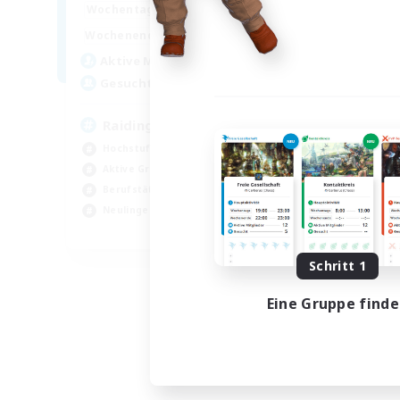
17:00
23:00
Wochentags
Woch
1:00
23:00
Wochenende
Woch
20
Aktive Mitglieder
Akt
99
Gesucht
Ge
Raiding with Friends!
di
Hochstufige Inhalte
Neu
Aktive Gruppe
Elt
Berufstätige willkommen
Ber
Neulinge willkommen
Hoc
EN
Endet am 01.09.2026
Schritt 1
Eine Gruppe find