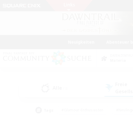
Neuigkeiten
Abenteuer 
DATENZENTR
Materia
Freie
Alle
(3)
Gesell
Tags
#Glamour-Enthusiasten
#Neuling
#Aktive Gruppe
#Berufstätige willkommen
#Lore-Enthusiasten
#Hohe Jag