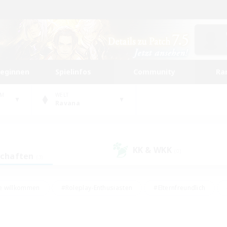
beginnen
Spielinfos
Community
Ra
UM
WELT
Ravana
KK & WKK
(0)
schaften
(3)
e willkommen
#Roleplay-Enthusiasten
#Elternfreundlich
#Studentenfreundlich
#Mehrsprachig
#Unterkunft-Enthusiast
d
#Hochstufige Inhalte
#Handwerker/Sammler
#PvP-Ent