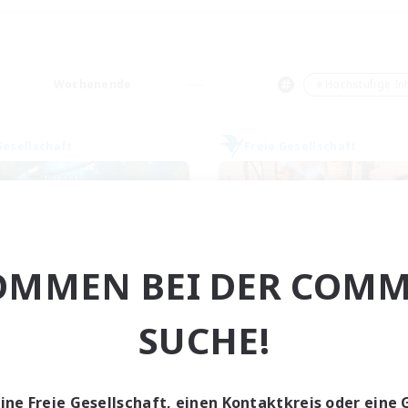
Wochenende
＃Hochstufige Inh
Gesellschaft
Freie Gesellschaft
OMMEN BEI DER COMM
The Studium
Obake
SUCHE!
rutierung für neue Mitglieder
Rekrutierung für neue Mitg
Ravana [Materia]
Ravana [Materia]
ptaktivität
Hauptaktivität
eine Freie Gesellschaft, einen Kontaktkreis oder eine 