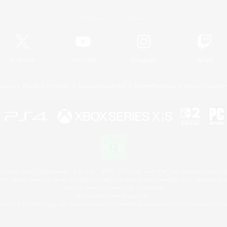
Offizielle Informationen
X
/
News
YouTube
Instagram
Twitch
Lizenz
Regeln & Richtlinien
Datenschutzrichtlinie
Cookie-Richtlinien
Abo jetzt kündige
 Family Mark", "PlayStation", "PS5 logo", "PS5", "PS4 logo" and "PS4" are registered trademark
XBOX Sphere mark, the Series X|S logo and XBOX Series X|S are trademarks of the Microsoft gro
Nintendo Switch is a trademark of Nintendo.
Mac is a trademark of Apple Inc.
eam and the Steam logo are trademarks and/or registered trademarks of Valve Corporation in the 