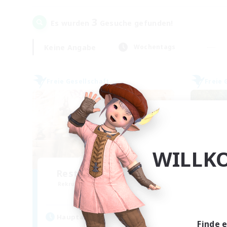
3
Es wurden
Gesuche gefunden!
Keine Angabe
Wochentags
Freie Gesellschaft
Freie 
WILLK
Restoring Resonance
Rekrutierung für neue Mitglieder
Rek
Ravana [Materia]
Hauptaktivität
Hau
Finde 