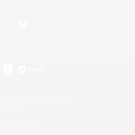
Bluesky
n
s or trademarks of Sony Interactive Entertainment Inc.
up of companies.
U.S. and/or other countries.