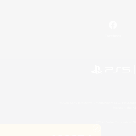
Facebook
©2026 Sony Interactive Entertainment LLC."PlayStation
Microsoft, the 
©2026 Valve Corporation. St