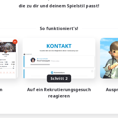
1:00
23:00
9:00
entags
Wochentags
die zu dir und deinem Spielstil passt!
1:00
23:00
9:00
enende
Wochenende
347
ive Mitglieder
Aktive Mitglieder
512
sucht
Gesucht
So funktioniert's!
scord.gg/thestudium
Super active discor
linge willkommen
Neulinge willkommen
ernfreundlich
Zwanglos
ufstätige willkommen
Hochstufige Inhalte
hstufige Inhalte
Schatzkarten
EN
Endet am 01.09.2026
Endet a
Schritt 2
en
Auf ein Rekrutierungsgesuch
Auspr
reagieren