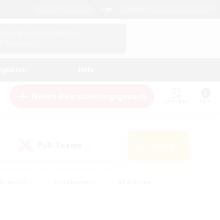
Deutsch
Check deine Charakterdetails
Einloggen
nglisten
Hilfe
Neues Rekrutierungsgesuch
Merkliste
Hilfe
PvP-Teams
Suche
(0)
#Zwanglos
#Spielerevents
#Hardcore
en
#Schatzkarten
#Screenshot-Enthusiasten
husiasten
#Hobbys/Interessen