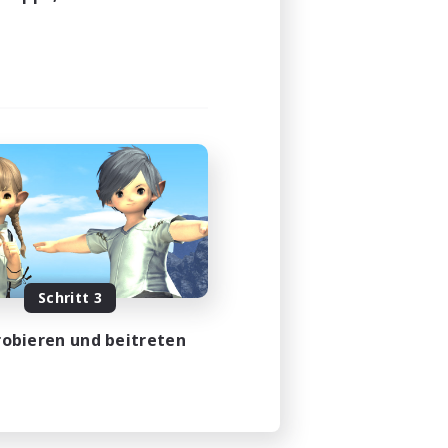
24:00
24:00
10
100
d!
EN
m 31.08.2026
Schritt 3
obieren und beitreten