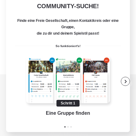
COMMUNITY-SUCHE!
Finde eine Freie Gesellschaft, einen Kontaktkreis oder eine
Gruppe,
die zu dir und deinem Spielstil passt!
So funktioniert's!
Zur PC-Seite
Schritt 1
Eine Gruppe finden
Auf 
Spiel herunterladen
Offizielle Informationen