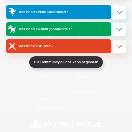
Was ist eine Freie Gesellschaft?
/
Facebook
X
News
Was ist ein (Welten-)Kontaktkreis?
Was ist ein PvP-Team?
YouTube
Instagram
Die Community-Suche kann beginnen!
Twitch
Bluesky
Lizenz
Regeln & Richtlinien
Datenschutzrichtlinie
Cookie-Richtlinien
Abo jetzt kündigen