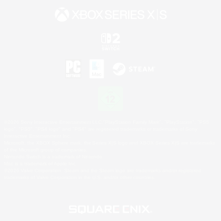
©2026 Sony Interactive Entertainment LLC."PlayStation Family Mark", "PlayStation", "PS5
logo", "PS5", "PS4 logo" and "PS4" are registered trademarks or trademarks of Sony
Interactive Entertainment Inc.
Microsoft, the XBOX Sphere mark, the Series X|S logo and XBOX Series X|S are trademarks
of the Microsoft group of companies.
Nintendo Switch is a trademark of Nintendo.
Mac is a trademark of Apple Inc.
©2026 Valve Corporation. Steam and the Steam logo are trademarks and/or registered
trademarks of Valve Corporation in the U.S. and/or other countries.