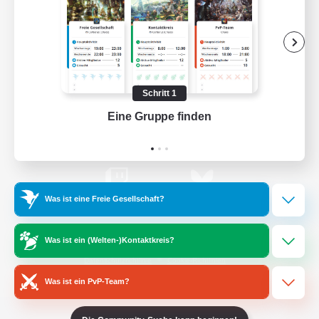
Offizielle Informationen
/
Facebook
X
News
Schritt 1
Eine Gruppe finden
Auf 
YouTube
Instagram
Was ist eine Freie Gesellschaft?
Twitch
Bluesky
Was ist ein (Welten-)Kontaktkreis?
Lizenz
Regeln & Richtlinien
Datenschutzrichtlinie
Cookie-Richtlinien
Abo jetzt kündigen
Was ist ein PvP-Team?