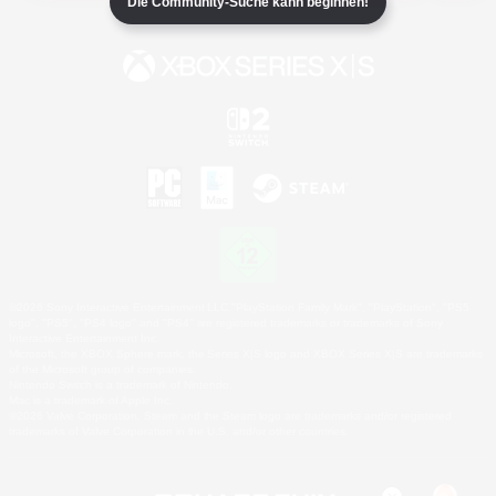
Die Community-Suche kann beginnen!
©2026 Sony Interactive Entertainment LLC."PlayStation Family Mark", "PlayStation", "PS5
logo", "PS5", "PS4 logo" and "PS4" are registered trademarks or trademarks of Sony
Interactive Entertainment Inc.
Microsoft, the XBOX Sphere mark, the Series X|S logo and XBOX Series X|S are trademarks
of the Microsoft group of companies.
Nintendo Switch is a trademark of Nintendo.
Mac is a trademark of Apple Inc.
©2026 Valve Corporation. Steam and the Steam logo are trademarks and/or registered
trademarks of Valve Corporation in the U.S. and/or other countries.