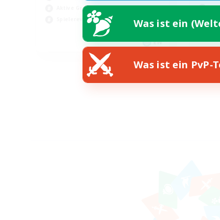
Neu
Aktive Gruppe
Akt
Spielerevents
Was ist ein (Wel
Han
EN
Endet am 21.08.2026
Was ist ein PvP-