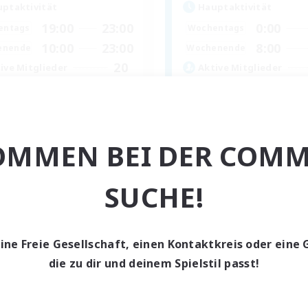
ptaktivität
Hauptaktivität
19:00
23:00
0:00
entags
Wochentags
10:00
23:00
8:00
enende
Wochenende
20
ive Mitglieder
Aktive Mitglieder
20
sucht
Gesucht
rength in Wisdom
Anime
linge willkommen
Neulinge willkommen
OMMEN BEI DER COMM
ufstätige willkommen
Berufstätige willkommen
mour-Enthusiasten
Glamour-Enthusiasten
nglos
Zwanglos
SUCHE!
EN
Endet am 02.09.2026
Endet a
eine Freie Gesellschaft, einen Kontaktkreis oder eine 
die zu dir und deinem Spielstil passt!
Gesellschaft
Freie Gesellschaft