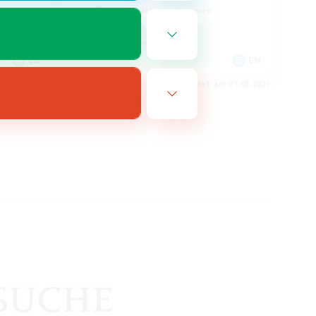
Berufstätige willkommen
Aktive Gruppe
Spielerevents
EN
EN
m 17.08.2026
Endet am 07.08.2026