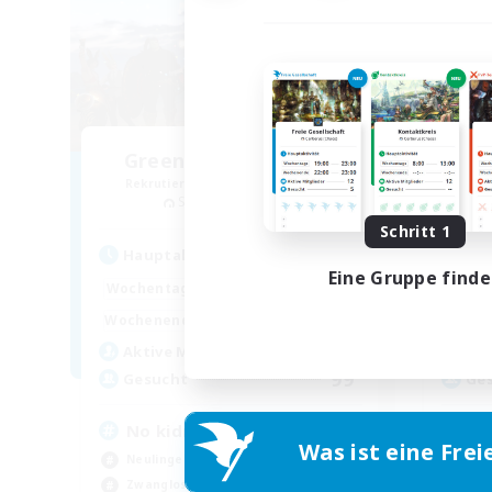
Greenhouse Gardens
Rekrutierung für neue Mitglieder
Rek
Sephirot [Materia]
Schritt 1
Hauptaktivität
Hau
Eine Gruppe find
8:00
24:00
Wochentags
Woch
1:00
24:00
Wochenende
Woch
40
Aktive Mitglieder
Akt
99
Gesucht
Ge
No kidnapping
Was ist eine Frei
Neulinge willkommen
Hoc
Zwanglos