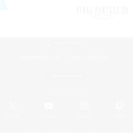
Version für Mobilgeräte
Spiel herunterladen
Offizielle Informationen
X
/
News
YouTube
Instagram
Twitch
Lizenz
Regeln & Richtlinien
Datenschutzrichtlinie
Cookie-Richtlinien
Abo jetzt kündige