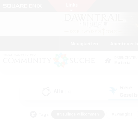
Neuigkeiten
Abenteuer 
DATENZENTR
Materia
Freie
Alle
(10)
Gesell
Tags
#Neulinge willkommen
#Zwanglos
#Mehrsprachig
#Hochstufige Inhalte
#Glamour-Enthusiasten
#Handwer