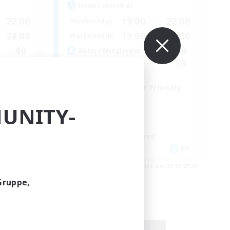
Hauptaktivität
22:00
19:00
22:00
Wochentags
24:00
17:00
19:00
Wochenende
40
3
Aktive Mitglieder
50
50
Gesucht
Content Creator Friendly
Neulinge willkommen
UNITY-
Zwanglos
Aktive Gruppe
Berufstätige willkommen
EN
EN
m 31.08.2026
Endet am 29.08.2026
Gruppe,
Freie Gesellschaft