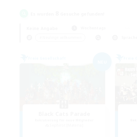
8
Es wurden
Gesuche gefunden!
Keine Angabe
Wochentags
＃Neulinge willkommen
Sprach
Freie Gesellschaft
Freie 
NEU
Black Cats Parade
Rekrutierung für neue Mitglieder
Rek
Sephirot [Materia]