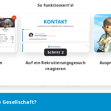
So funktioniert's!
Shadow Oath
The Scarlet Oa
rutierung für neue Mitglieder
Rekrutierung für neue Mitg
Sephirot [Materia]
Sephirot [Materia]
Schritt 2
ptaktivität
Hauptaktivität
en
Auf ein Rekrutierungsgesuch
Auspr
1:00
24:00
0:00
entags
Wochentags
reagieren
1:00
24:00
0:00
enende
Wochenende
1
ive Mitglieder
Aktive Mitglieder
999
sucht
Gesucht
e Gesellschaft?
hstufige Inhalte
Neulinge willkommen