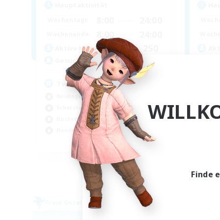
Hauptaktivität
Hau
8:00
24:00
Wochentags
Woch
8:00
24:00
Wochenende
Woch
250
Aktive Mitglieder
Akt
200
Gesucht
Ge
Twitch Stream Community
St
Neulinge willkommen
Neu
WILLK
Schatzkarten
Ber
Hochstufige Inhalte
Gla
Handwerker/Sammler
Zwa
EN
Endet am 04.09.2026
Finde 
Freie Gesellschaft
Freie 