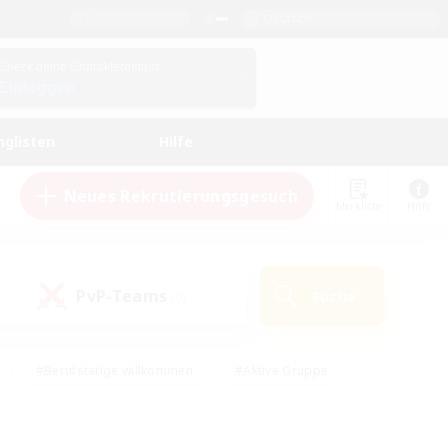
Deutsch
Check deine Charakterdetails
Einloggen
nglisten
Hilfe
Neues Rekrutierungsgesuch
Merkliste
Hilfe
PvP-Teams
Suche
(0)
#Berufstätige willkommen
#Aktive Gruppe
#Hobbys/Interessen
#Studentenfreundlich
#PvP-Enthusiasten
#Hardcore