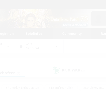
beginnen
Spielinfos
Community
Ra
UM
WELT
Sephirot
KK & WKK
(2)
schaften
(8)
#Roleplay-Enthusiasten
#Elternfreundlich
#Spielerevents
#Hohe Jagd
#Schatzkarten
#Unterkunft-Enthusiasten
ker/Sammler
#Screenshot-Enthusiasten
#Lore-Enthusiasten