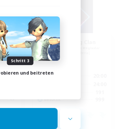
th
Dragon Fang Clan
lieder
Rekrutierung für neue Mitglieder
Sephirot [Materia]
Schritt 3
Hauptaktivität
obieren und beitreten
23:00
6:00
20:00
Wochentags
23:00
6:00
24:00
Wochenende
5
191
Aktive Mitglieder
--
999
Gesucht
Neulinge willkommen