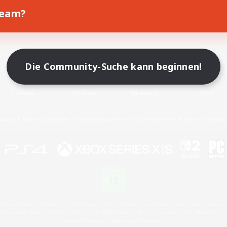
Team?
Spiel herunterladen
Offizielle Informationen
Die Community-Suche kann beginnen!
X
/
News
YouTube
Instagram
Twitch
Lizenz
Regeln & Richtlinien
Datenschutzrichtlinie
Cookie-Richtlinien
Abo jetzt kündige
 Family Mark", "PlayStation", "PS5 logo", "PS5", "PS4 logo" and "PS4" are registered trademark
XBOX Sphere mark, the Series X|S logo and XBOX Series X|S are trademarks of the Microsoft gro
Nintendo Switch is a trademark of Nintendo.