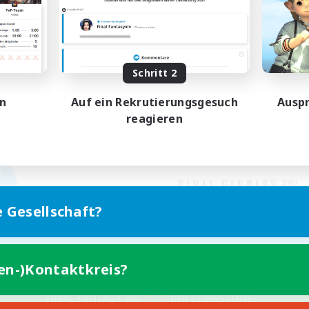
Schritt 2
en
Auf ein Rekrutierungsgesuch
Auspr
reagieren
e Gesellschaft?
ten-)Kontaktkreis?
Version für Mobilgeräte