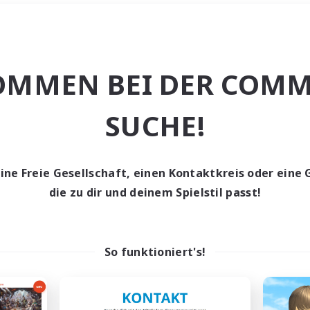
Wochenende
＃Studentenfreun
OMMEN BEI DER COMM
SUCHE!
eine Freie Gesellschaft, einen Kontaktkreis oder eine 
0 Gesuche
die zu dir und deinem Spielstil passt!
den keine Gesuche ge
So funktioniert's!
t aufgeben! Versuche es mit anderen Suchfil