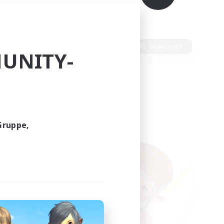
dlich
Sprache
Bearbeiten
UNITY-
Gruppe,
funden.
tern!