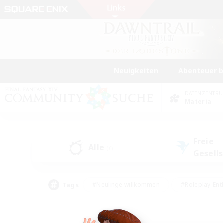
Neuigkeiten
Abenteuer 
DATENZENTR
Materia
Freie
Alle
(0)
Gesell
Tags
#Neulinge willkommen
#Roleplay-Ent
#Mehrsprachig
#Unterkunft-Enthusias
#Screenshot-Enthusiasten
#Hochstufig