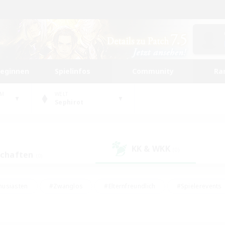
beginnen
Spielinfos
Community
Ra
UM
WELT
Sephirot
KK & WKK
(0)
schaften
(0)
husiasten
#Zwanglos
#Elternfreundlich
#Spielerevents
ten
#Glamour-Enthusiasten
#Schatzkarten
#Studentenfr
e Inhalte
#Lore-Enthusiasten
#Handwerker/Sammler
#