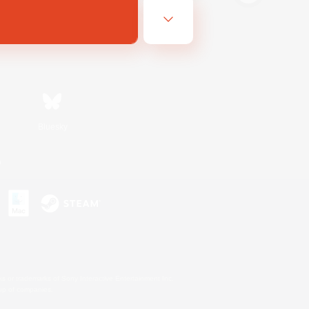
Bluesky
n
s or trademarks of Sony Interactive Entertainment Inc.
up of companies.