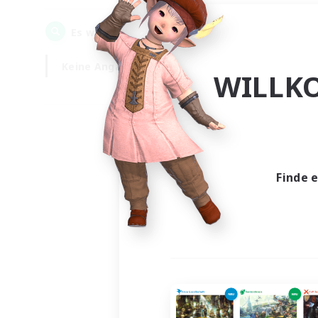
0
Es wurden
Gesuche gefunden!
Keine Angabe
Wochentags
WILLK
Finde 
Es wur
Nich