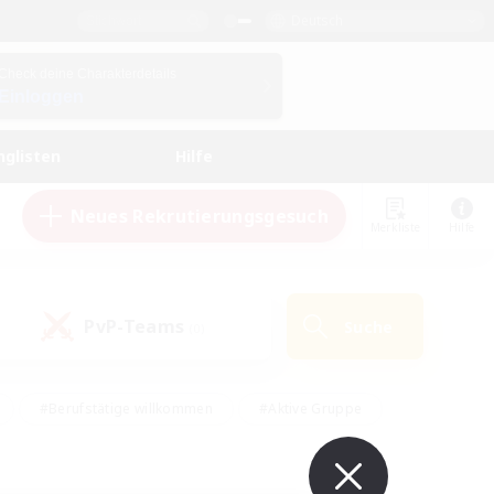
Deutsch
Check deine Charakterdetails
Einloggen
nglisten
Hilfe
Neues Rekrutierungsgesuch
Merkliste
Hilfe
PvP-Teams
Suche
(0)
#Berufstätige willkommen
#Aktive Gruppe
eundlich
#Hardcore
#Hohe Jagd
Hobbys/Interessen
#PvP-Enthusiasten