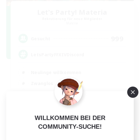
Let's Party! Materia
Rekrutierung für neue Mitglieder
Materia
999
Gesucht
LetsPartyFFXIVDiscord
Neulinge willkommen
Zwanglos
Hobbys/Interessen
Aktive Gruppe
EN
WILLKOMMEN BEI DER
Details ansehen
COMMUNITY-SUCHE!
Endet am 24.08.2026