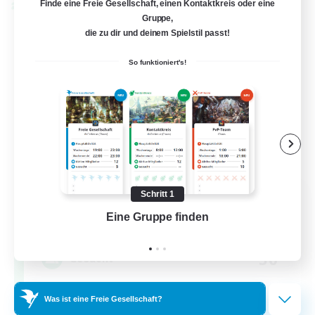
Finde eine Freie Gesellschaft, einen Kontaktkreis oder eine
Welten-Kontaktkreis
Gruppe,
die zu dir und deinem Spielstil passt!
So funktioniert's!
Rainbow Connection
Schritt 1
Rekrutierung für neue Mitglieder
Eine Gruppe finden
Auf 
Materia
50
Gesucht
LGBTQIA+
Was ist eine Freie Gesellschaft?