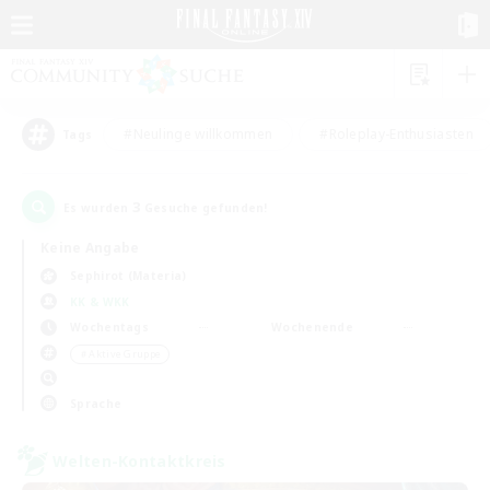
#Neulinge willkommen
#Roleplay-Enthusiasten
Tags
3
Es wurden
Gesuche gefunden!
Keine Angabe
Sephirot (Materia)
KK & WKK
Wochentags
Wochenende
＃Aktive Gruppe
Sprache
Welten-Kontaktkreis