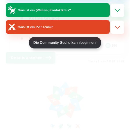
Spielerevents
Was ist ein (Welten-)Kontaktkreis?
Aktive Gruppe
Was ist ein PvP-Team?
Zwanglos
Neulinge willkommen
Die Community-Suche kann beginnen!
EN
Details ansehen
Endet am 18.08.2026