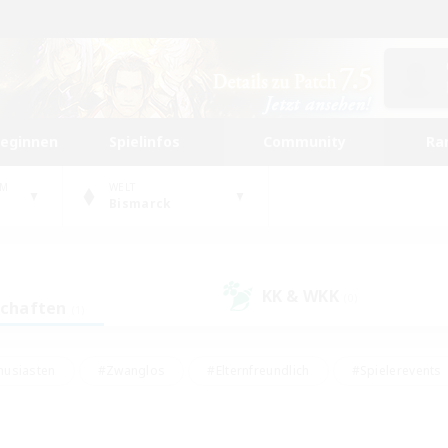
beginnen
Spielinfos
Community
Ra
UM
WELT
Bismarck
KK & WKK
(0)
schaften
(1)
husiasten
#Zwanglos
#Elternfreundlich
#Spielerevents
ten
#Glamour-Enthusiasten
#Schatzkarten
#Studentenfr
e Inhalte
#Lore-Enthusiasten
#Handwerker/Sammler
#