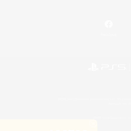
Facebook
©2026 Sony Interactive Entertainment LLC."PlayStation
Microsoft, the 
©2026 Valve Corporation. St