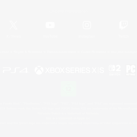
Offizielle Informationen
X
/
News
YouTube
Instagram
Twitch
Lizenz
Regeln & Richtlinien
Datenschutzrichtlinie
Cookie-Richtlinien
Abo jetzt kündige
 Family Mark", "PlayStation", "PS5 logo", "PS5", "PS4 logo" and "PS4" are registered trademark
XBOX Sphere mark, the Series X|S logo and XBOX Series X|S are trademarks of the Microsoft gro
Nintendo Switch is a trademark of Nintendo.
Mac is a trademark of Apple Inc.
eam and the Steam logo are trademarks and/or registered trademarks of Valve Corporation in the 