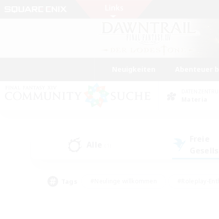
Neuigkeiten
Abenteuer 
DATENZENTR
Materia
Freie
Alle
(1)
Gesell
Tags
#Neulinge willkommen
#Roleplay-Ent
#Mehrsprachig
#Unterkunft-Enthusias
#Screenshot-Enthusiasten
#Hochstufig