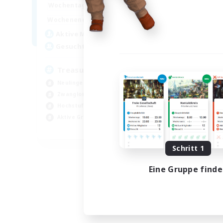
15:00
24:00
Wochentags
9:00
24:00
Wochenende
10
Aktive Mitglieder
--
Gesucht
Treasure Map Enthusiasts
Neulinge willkommen
Zwanglos
Hochstufige Inhalte
Aktive Gruppe
JA / EN / DE / FR
Endet am 09.08.2026
Schritt 1
Eine Gruppe find