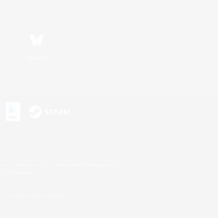
Bluesky
n
s or trademarks of Sony Interactive Entertainment Inc.
up of companies.
U.S. and/or other countries.