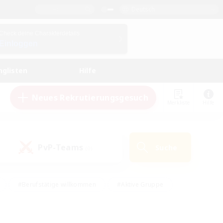
Deutsch
Check deine Charakterdetails
Einloggen
nglisten
Hilfe
Neues Rekrutierungsgesuch
Merkliste
Hilfe
PvP-Teams
Suche
(0)
#Berufstätige willkommen
#Aktive Gruppe
eundlich
#Hardcore
#Hohe Jagd
Hobbys/Interessen
#PvP-Enthusiasten