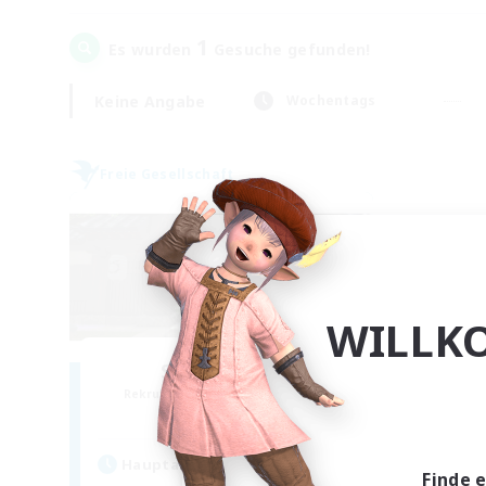
1
Es wurden
Gesuche gefunden!
Keine Angabe
Wochentags
Freie Gesellschaft
WILLK
Stormbringer
Rekrutierung für neue Mitglieder
Bismarck [Materia]
Hauptaktivität
Finde 