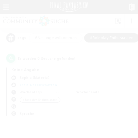
#Neulinge willkommen
#Roleplay-Enthusiasten
Tags
0
Es wurden
Gesuche gefunden!
Keine Angabe
Sophia (Materia)
Freie Gesellschaften
Wochentags
Wochenende
＃Roleplay-Enthusiasten
Sprache