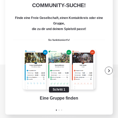
COMMUNITY-SUCHE!
Finde eine Freie Gesellschaft, einen Kontaktkreis oder eine
Gruppe,
die zu dir und deinem Spielstil passt!
So funktioniert's!
Zur PC-Seite
Schritt 1
Eine Gruppe finden
Auf 
Spiel herunterladen
Offizielle Informationen