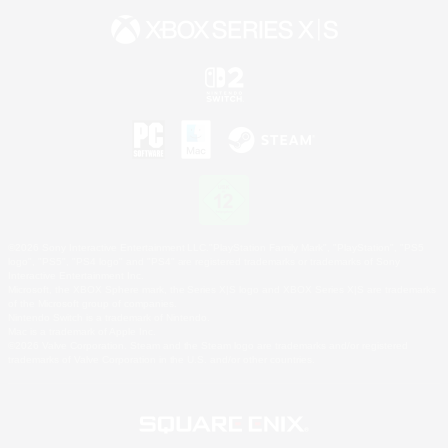
©2026 Sony Interactive Entertainment LLC."PlayStation Family Mark", "PlayStation", "PS5
logo", "PS5", "PS4 logo" and "PS4" are registered trademarks or trademarks of Sony
Interactive Entertainment Inc.
Microsoft, the XBOX Sphere mark, the Series X|S logo and XBOX Series X|S are trademarks
of the Microsoft group of companies.
Nintendo Switch is a trademark of Nintendo.
Mac is a trademark of Apple Inc.
©2026 Valve Corporation. Steam and the Steam logo are trademarks and/or registered
trademarks of Valve Corporation in the U.S. and/or other countries.