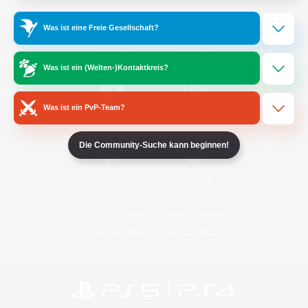
Was ist eine Freie Gesellschaft?
/
Facebook
X
News
Was ist ein (Welten-)Kontaktkreis?
Was ist ein PvP-Team?
YouTube
Instagram
Die Community-Suche kann beginnen!
Twitch
Bluesky
Lizenz
Regeln & Richtlinien
Datenschutzrichtlinie
Cookie-Richtlinien
Abo jetzt kündigen