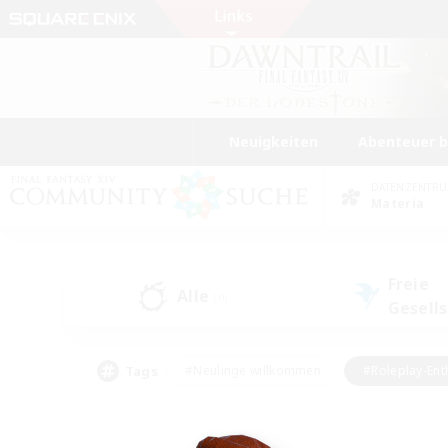
Neuigkeiten
Abenteuer 
DATENZENTR
Materia
Freie
Alle
(0)
Gesell
Tags
#Neulinge willkommen
#Roleplay-Ent
#Mehrsprachig
#Studentenfreundlich
#Screenshot-Enthusiasten
#Har