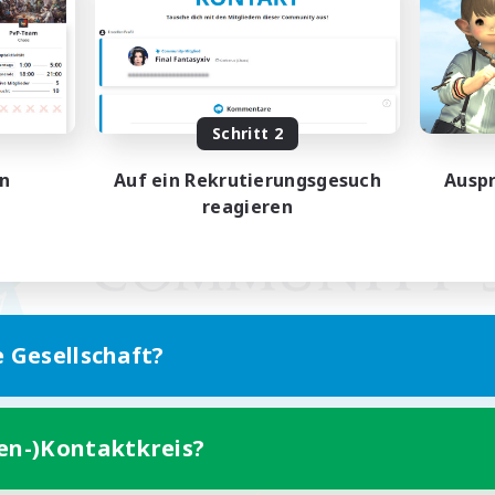
Schritt 2
en
Auf ein Rekrutierungsgesuch
Auspr
reagieren
e Gesellschaft?
ten-)Kontaktkreis?
Version für Mobilgeräte