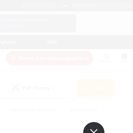
Deutsch
Check deine Charakterdetails
Einloggen
nglisten
Hilfe
Neues Rekrutierungsgesuch
Merkliste
Hilfe
PvP-Teams
Suche
(0)
#Berufstätige willkommen
#Aktive Gruppe
en
#Handwerker/Sammler
#Hohe Jagd
Enthusiasten
#PvP-Enthusiasten