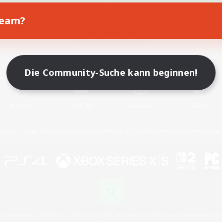
Team?
Spiel herunterladen
Offizielle Informationen
Die Community-Suche kann beginnen!
X
/
News
YouTube
Instagram
Twitch
Lizenz
Regeln & Richtlinien
Datenschutzrichtlinie
Cookie-Richtlinien
Abo jetzt kündige
 Family Mark", "PlayStation", "PS5 logo", "PS5", "PS4 logo" and "PS4" are registered trademark