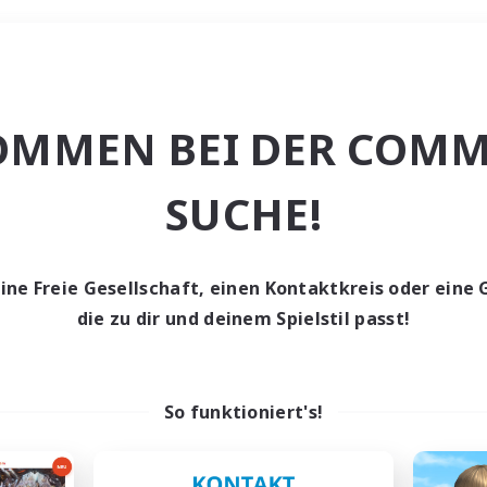
Wochenende
OMMEN BEI DER COMM
e
SUCHE!
eine Freie Gesellschaft, einen Kontaktkreis oder eine 
die zu dir und deinem Spielstil passt!
0 Gesuche
den keine Gesuche ge
So funktioniert's!
t aufgeben! Versuche es mit anderen Suchfil