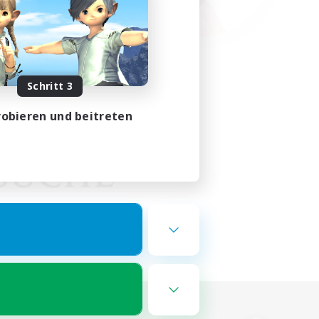
Schritt 3
obieren und beitreten