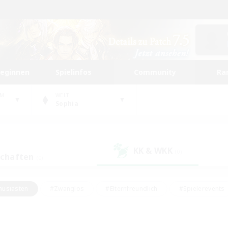
beginnen
Spielinfos
Community
Ra
UM
WELT
Sophia
KK & WKK
(0)
schaften
(0)
husiasten
#Zwanglos
#Elternfreundlich
#Spielerevents
#Unterkunft-Enthusiasten
#Glamour-Enthusiasten
#Schatzkart
dcore
#Hochstufige Inhalte
#Hobbys/Interessen
#Lore-