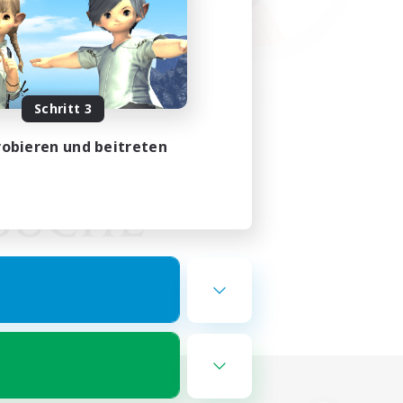
Schritt 3
obieren und beitreten