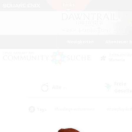
Neuigkeiten
Abenteuer 
DATENZENTR
Materia
Freie
Alle
(0)
Gesell
Tags
#Neulinge willkommen
#Roleplay-Ent
#Mehrsprachig
#Studentenfreundlich
#Screenshot-Enthusiasten
#Har