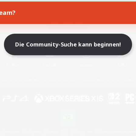
Team?
Spiel herunterladen
Offizielle Informationen
Die Community-Suche kann beginnen!
X
/
News
YouTube
Instagram
Twitch
Lizenz
Regeln & Richtlinien
Datenschutzrichtlinie
Cookie-Richtlinien
Abo jetzt kündige
 Family Mark", "PlayStation", "PS5 logo", "PS5", "PS4 logo" and "PS4" are registered trademark