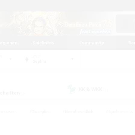
beginnen
Spielinfos
Community
Ra
UM
WELT
Sophia
KK & WKK
(0)
schaften
(0)
husiasten
#Zwanglos
#Elternfreundlich
#Spielerevents
#Unterkunft-Enthusiasten
#Glamour-Enthusiasten
#Schatzkart
dcore
#Hochstufige Inhalte
#Hobbys/Interessen
#Lore-