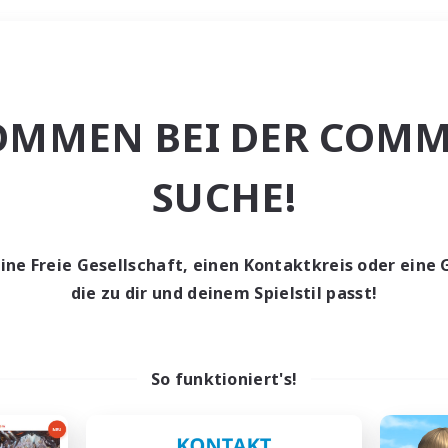
Wochenende
OMMEN BEI DER COMM
ache
SUCHE!
eine Freie Gesellschaft, einen Kontaktkreis oder eine 
die zu dir und deinem Spielstil passt!
0 Gesuche
den keine Gesuche ge
So funktioniert's!
t aufgeben! Versuche es mit anderen Suchfil