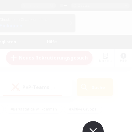
Deutsch
Check deine Charakterdetails
Einloggen
nglisten
Hilfe
Neues Rekrutierungsgesuch
Merkliste
Hilfe
PvP-Teams
Suche
(0)
#Berufstätige willkommen
#Aktive Gruppe
en
#Handwerker/Sammler
#Hohe Jagd
Enthusiasten
#PvP-Enthusiasten