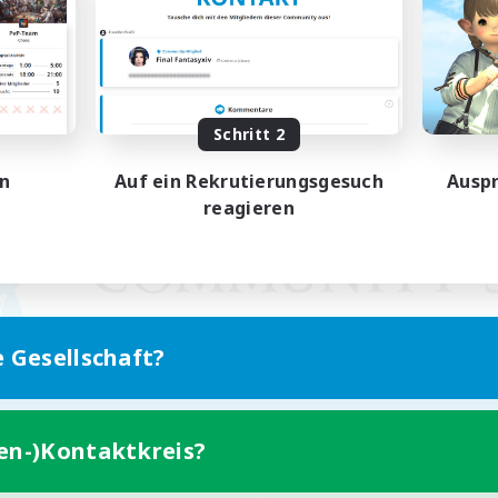
Schritt 2
en
Auf ein Rekrutierungsgesuch
Auspr
reagieren
e Gesellschaft?
ten-)Kontaktkreis?
Version für Mobilgeräte