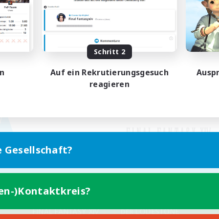
Schritt 2
en
Auf ein Rekrutierungsgesuch
Auspr
reagieren
e Gesellschaft?
ten-)Kontaktkreis?
Version für Mobilgeräte