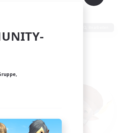
Sprache
Bearbeiten
UNITY-
Gruppe,
funden.
tern!