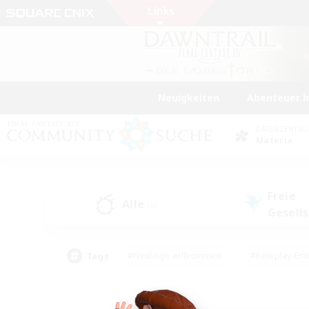
Neuigkeiten
Abenteuer 
DATENZENTR
Materia
Freie
Alle
(0)
Gesell
Tags
#Neulinge willkommen
#Roleplay-Ent
#Mehrsprachig
#Unterkunft-Enthusias
#Screenshot-Enthusiasten
#Hochstufig