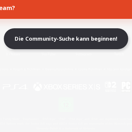
Team?
Spiel herunterladen
Offizielle Informationen
Die Community-Suche kann beginnen!
X
/
News
YouTube
Instagram
Twitch
Lizenz
Regeln & Richtlinien
Datenschutzrichtlinie
Cookie-Richtlinien
Abo jetzt kündige
 Family Mark", "PlayStation", "PS5 logo", "PS5", "PS4 logo" and "PS4" are registered trademark
XBOX Sphere mark, the Series X|S logo and XBOX Series X|S are trademarks of the Microsoft gro
Nintendo Switch is a trademark of Nintendo.