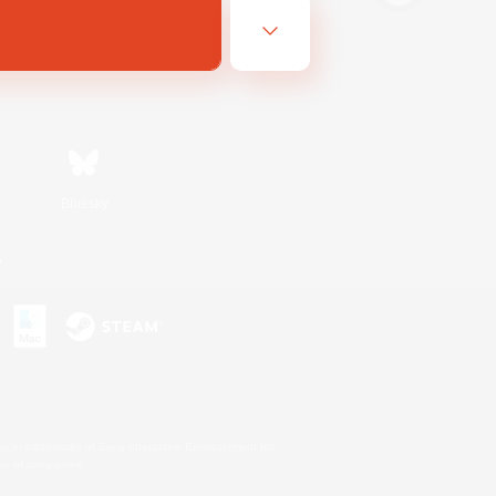
Bluesky
n
s or trademarks of Sony Interactive Entertainment Inc.
up of companies.