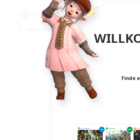
0
Es wurden
Gesuche gefunden!
Keine Angabe
Wochentags
WILLK
Finde 
Es wur
Nich