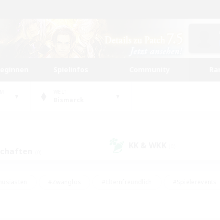
beginnen
Spielinfos
Community
Ra
UM
WELT
Bismarck
KK & WKK
(0)
schaften
(0)
husiasten
#Zwanglos
#Elternfreundlich
#Spielerevents
ten
#Glamour-Enthusiasten
#Schatzkarten
#Studentenfr
e Inhalte
#Lore-Enthusiasten
#Handwerker/Sammler
#