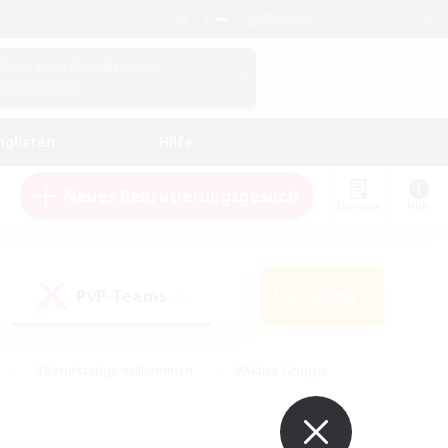
Deutsch
Check deine Charakterdetails
Einloggen
nglisten
Hilfe
Neues Rekrutierungsgesuch
Merkliste
Hilfe
PvP-Teams
Suche
(0)
#Berufstätige willkommen
#Aktive Gruppe
eundlich
#Hardcore
#Hohe Jagd
Hobbys/Interessen
#PvP-Enthusiasten