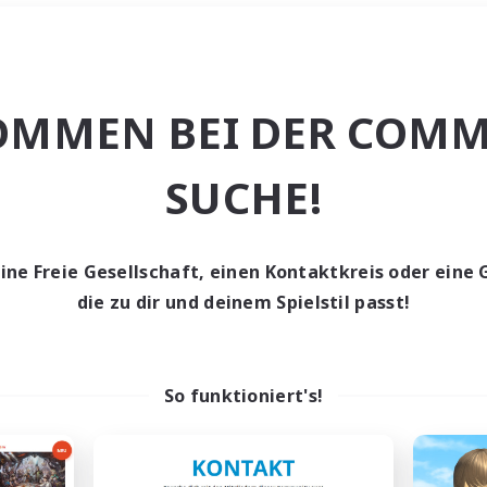
Wochenende
＃Hohe Jagd
OMMEN BEI DER COMM
SUCHE!
eine Freie Gesellschaft, einen Kontaktkreis oder eine 
0 Gesuche
die zu dir und deinem Spielstil passt!
den keine Gesuche ge
So funktioniert's!
t aufgeben! Versuche es mit anderen Suchfil