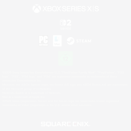
©2026 Sony Interactive Entertainment LLC."PlayStation Family Mark", "PlayStation", "PS5
logo", "PS5", "PS4 logo" and "PS4" are registered trademarks or trademarks of Sony
Interactive Entertainment Inc.
Microsoft, the XBOX Sphere mark, the Series X|S logo and XBOX Series X|S are trademarks
of the Microsoft group of companies.
Nintendo Switch is a trademark of Nintendo.
Mac is a trademark of Apple Inc.
©2026 Valve Corporation. Steam and the Steam logo are trademarks and/or registered
trademarks of Valve Corporation in the U.S. and/or other countries.