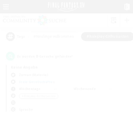
#Neulinge willkommen
#Roleplay-Enthusiasten
Tags
0
Es wurden
Gesuche gefunden!
Keine Angabe
Zurvan (Materia)
Freie Gesellschaften
Wochentags
Wochenende
＃Roleplay-Enthusiasten
Sprache