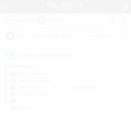
#Neulinge willkommen
#Roleplay-Enthusiasten
Tags
0
Es wurden
Gesuche gefunden!
Keine Angabe
Zurvan (Materia)
Freie Gesellschaften
Wochentags
Wochenende
＃Lore-Enthusiasten
Sprache