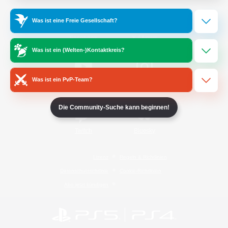
Was ist eine Freie Gesellschaft?
/
Facebook
X
News
Was ist ein (Welten-)Kontaktkreis?
Was ist ein PvP-Team?
YouTube
Instagram
Die Community-Suche kann beginnen!
Twitch
Bluesky
Lizenz
Regeln & Richtlinien
Datenschutzrichtlinie
Cookie-Richtlinien
Abo jetzt kündigen