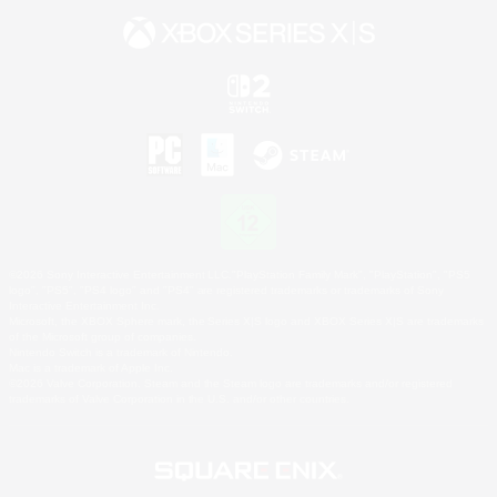
©2026 Sony Interactive Entertainment LLC."PlayStation Family Mark", "PlayStation", "PS5
logo", "PS5", "PS4 logo" and "PS4" are registered trademarks or trademarks of Sony
Interactive Entertainment Inc.
Microsoft, the XBOX Sphere mark, the Series X|S logo and XBOX Series X|S are trademarks
of the Microsoft group of companies.
Nintendo Switch is a trademark of Nintendo.
Mac is a trademark of Apple Inc.
©2026 Valve Corporation. Steam and the Steam logo are trademarks and/or registered
trademarks of Valve Corporation in the U.S. and/or other countries.