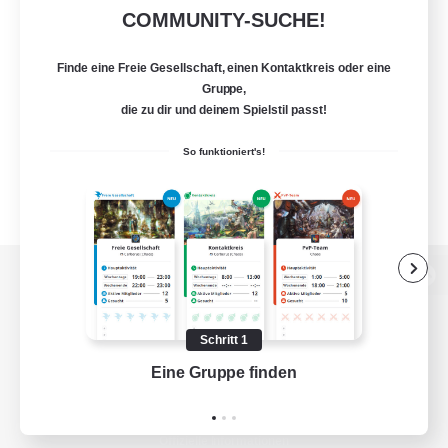
COMMUNITY-SUCHE!
Finde eine Freie Gesellschaft, einen Kontaktkreis oder eine
Gruppe,
die zu dir und deinem Spielstil passt!
So funktioniert's!
Zur PC-Seite
Schritt 1
Eine Gruppe finden
Auf 
Spiel herunterladen
Offizielle Informationen