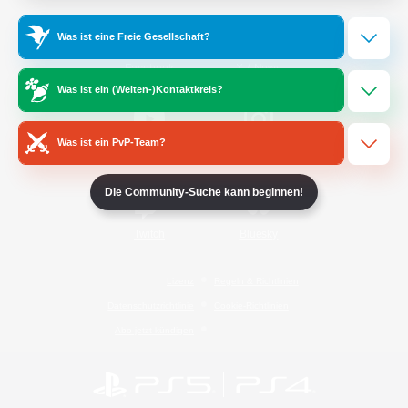
Was ist eine Freie Gesellschaft?
/
Facebook
X
News
Was ist ein (Welten-)Kontaktkreis?
Was ist ein PvP-Team?
YouTube
Instagram
Die Community-Suche kann beginnen!
Twitch
Bluesky
Lizenz
Regeln & Richtlinien
Datenschutzrichtlinie
Cookie-Richtlinien
Abo jetzt kündigen