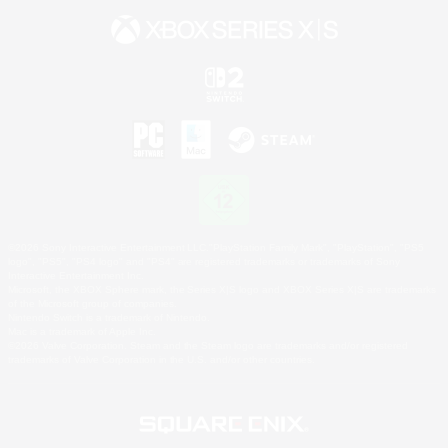
©2026 Sony Interactive Entertainment LLC."PlayStation Family Mark", "PlayStation", "PS5
logo", "PS5", "PS4 logo" and "PS4" are registered trademarks or trademarks of Sony
Interactive Entertainment Inc.
Microsoft, the XBOX Sphere mark, the Series X|S logo and XBOX Series X|S are trademarks
of the Microsoft group of companies.
Nintendo Switch is a trademark of Nintendo.
Mac is a trademark of Apple Inc.
©2026 Valve Corporation. Steam and the Steam logo are trademarks and/or registered
trademarks of Valve Corporation in the U.S. and/or other countries.