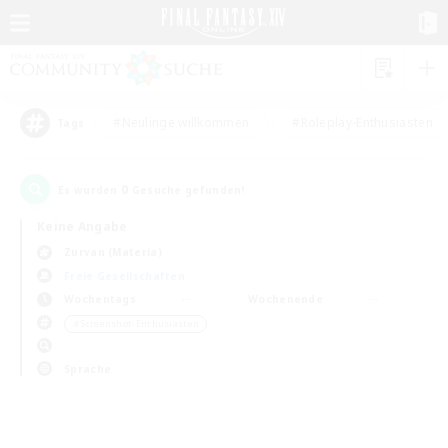
#Neulinge willkommen
#Roleplay-Enthusiasten
Tags
0
Es wurden
Gesuche gefunden!
Keine Angabe
Zurvan (Materia)
Freie Gesellschaften
Wochentags
Wochenende
＃Screenshot-Enthusiasten
Sprache