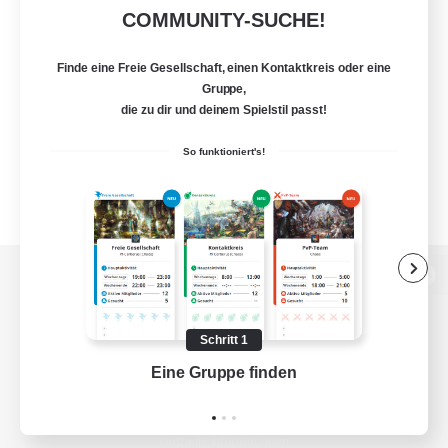
COMMUNITY-SUCHE!
Finde eine Freie Gesellschaft, einen Kontaktkreis oder eine
Gruppe,
die zu dir und deinem Spielstil passt!
So funktioniert's!
Zur PC-Seite
Schritt 1
Eine Gruppe finden
Auf 
Spiel herunterladen
Offizielle Informationen