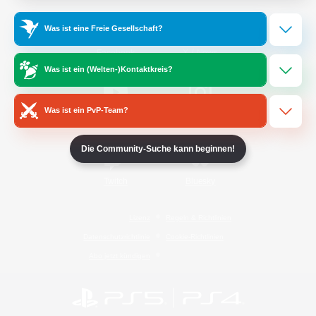
Was ist eine Freie Gesellschaft?
/
Facebook
X
News
Was ist ein (Welten-)Kontaktkreis?
Was ist ein PvP-Team?
YouTube
Instagram
Die Community-Suche kann beginnen!
Twitch
Bluesky
Lizenz
Regeln & Richtlinien
Datenschutzrichtlinie
Cookie-Richtlinien
Abo jetzt kündigen