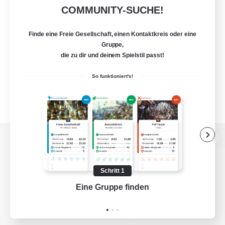
COMMUNITY-SUCHE!
Finde eine Freie Gesellschaft, einen Kontaktkreis oder eine
Gruppe,
die zu dir und deinem Spielstil passt!
So funktioniert's!
Zur PC-Seite
Schritt 1
Eine Gruppe finden
Auf 
Spiel herunterladen
Offizielle Informationen