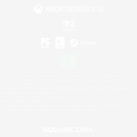
©2026 Sony Interactive Entertainment LLC."PlayStation Family Mark", "PlayStation", "PS5
logo", "PS5", "PS4 logo" and "PS4" are registered trademarks or trademarks of Sony
Interactive Entertainment Inc.
Microsoft, the XBOX Sphere mark, the Series X|S logo and XBOX Series X|S are trademarks
of the Microsoft group of companies.
Nintendo Switch is a trademark of Nintendo.
Mac is a trademark of Apple Inc.
©2026 Valve Corporation. Steam and the Steam logo are trademarks and/or registered
trademarks of Valve Corporation in the U.S. and/or other countries.