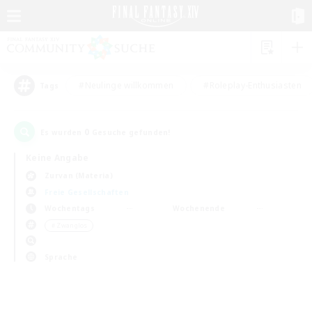
#Neulinge willkommen
#Roleplay-Enthusiasten
Tags
0
Es wurden
Gesuche gefunden!
Keine Angabe
Zurvan (Materia)
Freie Gesellschaften
Wochentags
Wochenende
＃Zwanglos
Sprache