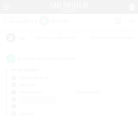
#Neulinge willkommen
#Roleplay-Enthusiasten
Tags
0
Es wurden
Gesuche gefunden!
Keine Angabe
Zurvan (Materia)
KK & WKK
Wochentags
Wochenende
＃Hochstufige Inhalte
Sprache