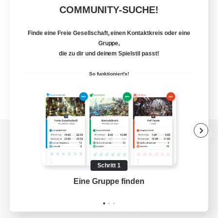
COMMUNITY-SUCHE!
Finde eine Freie Gesellschaft, einen Kontaktkreis oder eine
Gruppe,
die zu dir und deinem Spielstil passt!
So funktioniert's!
Zur PC-Seite
Schritt 1
Eine Gruppe finden
Auf 
Spiel herunterladen
Offizielle Informationen