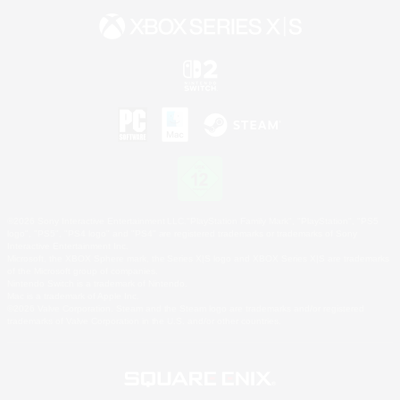
©2026 Sony Interactive Entertainment LLC."PlayStation Family Mark", "PlayStation", "PS5
logo", "PS5", "PS4 logo" and "PS4" are registered trademarks or trademarks of Sony
Interactive Entertainment Inc.
Microsoft, the XBOX Sphere mark, the Series X|S logo and XBOX Series X|S are trademarks
of the Microsoft group of companies.
Nintendo Switch is a trademark of Nintendo.
Mac is a trademark of Apple Inc.
©2026 Valve Corporation. Steam and the Steam logo are trademarks and/or registered
trademarks of Valve Corporation in the U.S. and/or other countries.