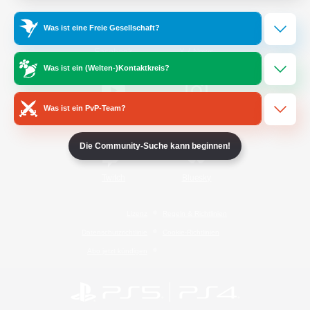
Was ist eine Freie Gesellschaft?
/
Facebook
X
News
Was ist ein (Welten-)Kontaktkreis?
Was ist ein PvP-Team?
YouTube
Instagram
Die Community-Suche kann beginnen!
Twitch
Bluesky
Lizenz
Regeln & Richtlinien
Datenschutzrichtlinie
Cookie-Richtlinien
Abo jetzt kündigen