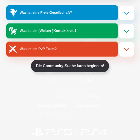
Was ist eine Freie Gesellschaft?
/
Facebook
X
News
Was ist ein (Welten-)Kontaktkreis?
Was ist ein PvP-Team?
YouTube
Instagram
Die Community-Suche kann beginnen!
Twitch
Bluesky
Lizenz
Regeln & Richtlinien
Datenschutzrichtlinie
Cookie-Richtlinien
Abo jetzt kündigen