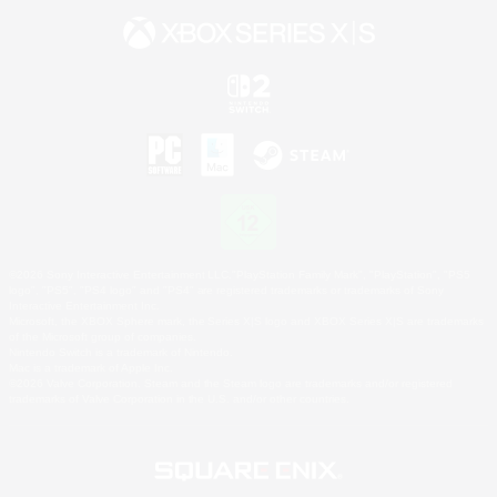
©2026 Sony Interactive Entertainment LLC."PlayStation Family Mark", "PlayStation", "PS5
logo", "PS5", "PS4 logo" and "PS4" are registered trademarks or trademarks of Sony
Interactive Entertainment Inc.
Microsoft, the XBOX Sphere mark, the Series X|S logo and XBOX Series X|S are trademarks
of the Microsoft group of companies.
Nintendo Switch is a trademark of Nintendo.
Mac is a trademark of Apple Inc.
©2026 Valve Corporation. Steam and the Steam logo are trademarks and/or registered
trademarks of Valve Corporation in the U.S. and/or other countries.