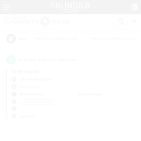
#Neulinge willkommen
#Roleplay-Enthusiasten
Tags
0
Es wurden
Gesuche gefunden!
Keine Angabe
Zurvan (Materia)
PvP-Teams
Wochentags
Wochenende
＃PvP-Enthusiasten
Sprache