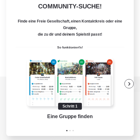
COMMUNITY-SUCHE!
Finde eine Freie Gesellschaft, einen Kontaktkreis oder eine
Gruppe,
die zu dir und deinem Spielstil passt!
So funktioniert's!
Zur PC-Seite
Schritt 1
Eine Gruppe finden
Auf 
Spiel herunterladen
Offizielle Informationen