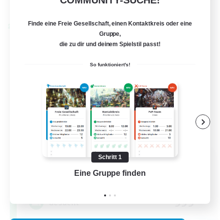
COMMUNITY-SUCHE!
Endet am 28.08.2026
Finde eine Freie Gesellschaft, einen Kontaktkreis oder eine
Welten-Kontaktkreis
Gruppe,
die zu dir und deinem Spielstil passt!
So funktioniert's!
Let's Party! Materia
Schritt 1
Rekrutierung für neue Mitglieder
Eine Gruppe finden
Auf 
Materia
999
Gesucht