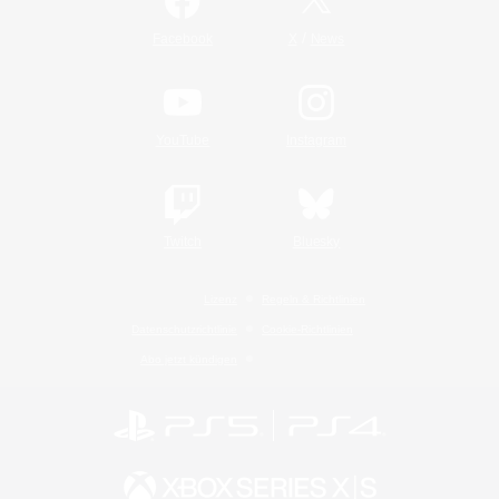
/
Facebook
X
News
YouTube
Instagram
Twitch
Bluesky
Lizenz
Regeln & Richtlinien
Datenschutzrichtlinie
Cookie-Richtlinien
Abo jetzt kündigen