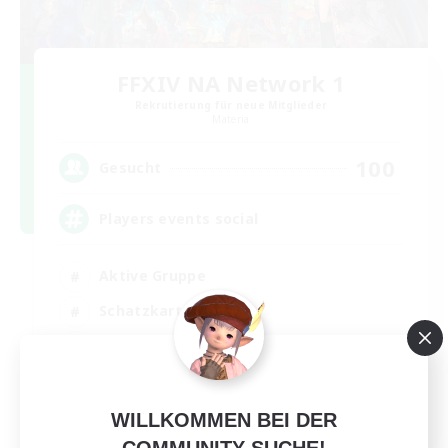
FFXIV NA Network 1
Rekrutierung für neue Mitglieder
Materia
100
Gesucht
Players events social
Aktive Gruppe
Schatzkarten
Zwanglos
Hardcore
EN / FR
WILLKOMMEN BEI DER
Details ansehen