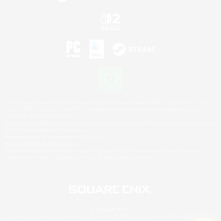
©2026 Sony Interactive Entertainment LLC."PlayStation Family Mark", "PlayStation", "PS5
logo", "PS5", "PS4 logo" and "PS4" are registered trademarks or trademarks of Sony
Interactive Entertainment Inc.
Microsoft, the XBOX Sphere mark, the Series X|S logo and XBOX Series X|S are trademarks
of the Microsoft group of companies.
Nintendo Switch is a trademark of Nintendo.
Mac is a trademark of Apple Inc.
©2026 Valve Corporation. Steam and the Steam logo are trademarks and/or registered
trademarks of Valve Corporation in the U.S. and/or other countries.
© SQUARE ENIX
Square Enix Limited, registriert in England No. 01804186 - Registrierte Niederlassung: 240