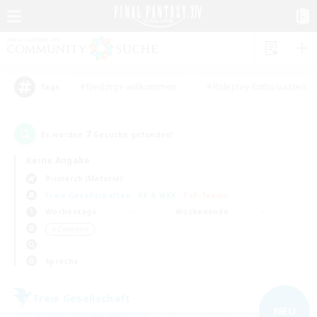
#Neulinge willkommen
#Roleplay-Enthusiasten
Tags
7
Es wurden
Gesuche gefunden!
Keine Angabe
Bismarck (Materia)
Freie Gesellschaften
KK & WKK
PvP-Teams
Wochentags
Wochenende
＃Zwanglos
Sprache
Freie Gesellschaft
NEU