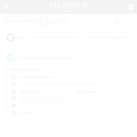
#Glamour-Enthusiasten
#Neulinge willkommen
Tags
0
Es wurden
Gesuche gefunden!
Keine Angabe
Bismarck (Materia)
Freie Gesellschaften
KK & WKK
PvP-Teams
Wochentags
Wochenende
＃Unterkunft-Enthusiasten
Sprache