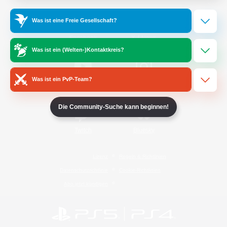
Was ist eine Freie Gesellschaft?
/
Facebook
X
News
Was ist ein (Welten-)Kontaktkreis?
Was ist ein PvP-Team?
YouTube
Instagram
Die Community-Suche kann beginnen!
Twitch
Bluesky
Lizenz
Regeln & Richtlinien
Datenschutzrichtlinie
Cookie-Richtlinien
Abo jetzt kündigen