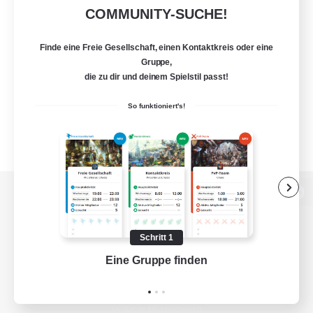
COMMUNITY-SUCHE!
Finde eine Freie Gesellschaft, einen Kontaktkreis oder eine
Gruppe,
die zu dir und deinem Spielstil passt!
So funktioniert's!
Zur PC-Seite
Schritt 1
Eine Gruppe finden
Auf 
Spiel herunterladen
Offizielle Informationen