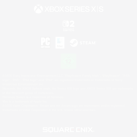
©2026 Sony Interactive Entertainment LLC."PlayStation Family Mark", "PlayStation", "PS5
logo", "PS5", "PS4 logo" and "PS4" are registered trademarks or trademarks of Sony
Interactive Entertainment Inc.
Microsoft, the XBOX Sphere mark, the Series X|S logo and XBOX Series X|S are trademarks
of the Microsoft group of companies.
Nintendo Switch is a trademark of Nintendo.
Mac is a trademark of Apple Inc.
©2026 Valve Corporation. Steam and the Steam logo are trademarks and/or registered
trademarks of Valve Corporation in the U.S. and/or other countries.