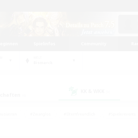
beginnen
Spielinfos
Community
Ra
UM
WELT
Bismarck
KK & WKK
(0)
schaften
(0)
husiasten
#Zwanglos
#Elternfreundlich
#Spielerevents
#Unterkunft-Enthusiasten
#Glamour-Enthusiasten
#Schatzkart
dcore
#Hochstufige Inhalte
#Hobbys/Interessen
#Lore-