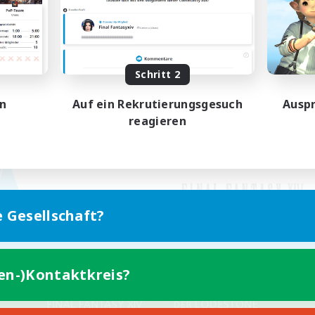
Schritt 2
en
Auf ein Rekrutierungsgesuch
Auspr
reagieren
e Gesellschaft?
ten-)Kontaktkreis?
Version für Mobilgeräte