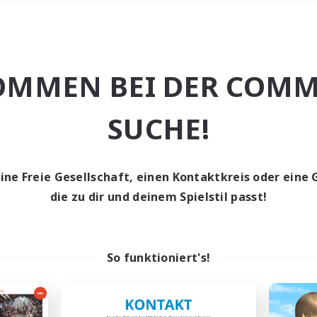
Wochenende
＃Hohe Jagd
OMMEN BEI DER COMM
SUCHE!
eine Freie Gesellschaft, einen Kontaktkreis oder eine 
0 Gesuche
die zu dir und deinem Spielstil passt!
den keine Gesuche ge
So funktioniert's!
t aufgeben! Versuche es mit anderen Suchfil