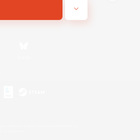
Bluesky
n
s or trademarks of Sony Interactive Entertainment Inc.
up of companies.