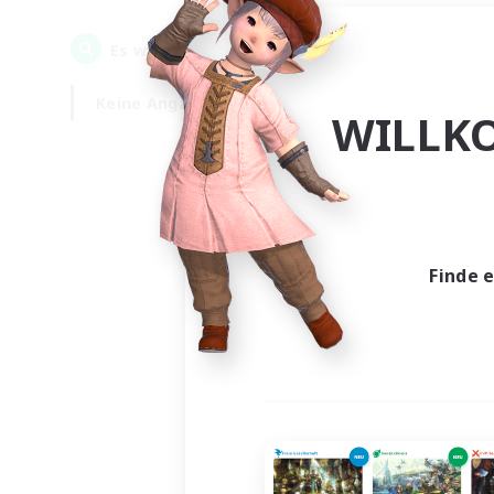
0
Es wurden
Gesuche gefunden!
Keine Angabe
Wochentags
WILLK
Finde 
Es wur
Nich