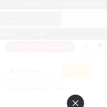
Deutsch
Check deine Charakterdetails
Einloggen
nglisten
Hilfe
Neues Rekrutierungsgesuch
Merkliste
Hilfe
PvP-Teams
Suche
(0)
#Berufstätige willkommen
#Aktive Gruppe
en
#Handwerker/Sammler
#Hohe Jagd
Enthusiasten
#PvP-Enthusiasten