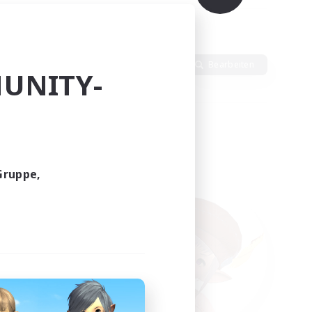
Sprache
Bearbeiten
UNITY-
Gruppe,
funden.
tern!