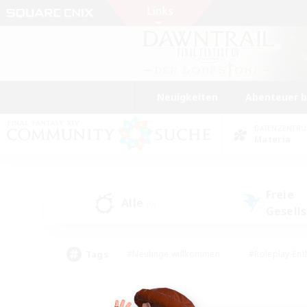
Neuigkeiten
Abenteuer 
DATENZENTR
Materia
Freie
Alle
(0)
Gesell
Tags
#Neulinge willkommen
#Roleplay-Ent
#Mehrsprachig
#Studentenfreundlich
#Screenshot-Enthusiasten
#Har