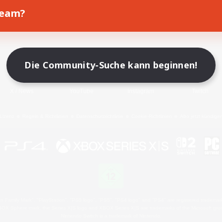
Team?
Spiel herunterladen
Offizielle Informationen
Die Community-Suche kann beginnen!
X
/
News
YouTube
Instagram
Twitch
Lizenz
Regeln & Richtlinien
Datenschutzrichtlinie
Cookie-Richtlinien
Abo jetzt kündige
 Family Mark", "PlayStation", "PS5 logo", "PS5", "PS4 logo" and "PS4" are registered trademark
XBOX Sphere mark, the Series X|S logo and XBOX Series X|S are trademarks of the Microsoft gro
Nintendo Switch is a trademark of Nintendo.