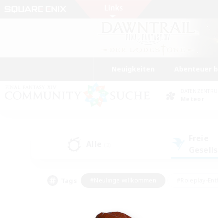
Neuigkeiten
Abenteuer 
DATENZENTR
Meteor
Freie
Alle
(2)
Gesell
Tags
#Neulinge willkommen
#Roleplay-Ent
#Mehrsprachig
#Unterkunft-Enthusias
#Screenshot-Enthusiasten
#Hochstufig