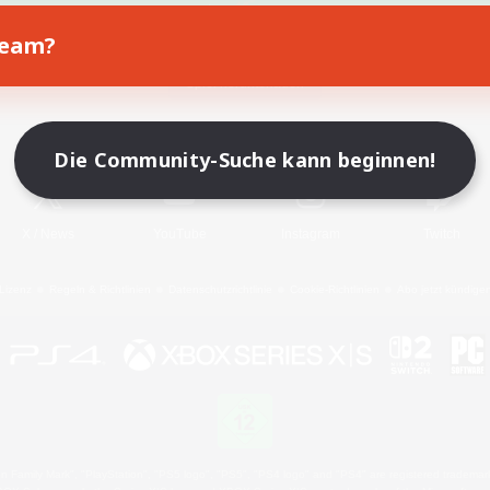
Team?
Spiel herunterladen
Offizielle Informationen
Die Community-Suche kann beginnen!
X
/
News
YouTube
Instagram
Twitch
Lizenz
Regeln & Richtlinien
Datenschutzrichtlinie
Cookie-Richtlinien
Abo jetzt kündige
 Family Mark", "PlayStation", "PS5 logo", "PS5", "PS4 logo" and "PS4" are registered trademark