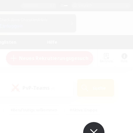
Deutsch
Check deine Charakterdetails
Einloggen
nglisten
Hilfe
Neues Rekrutierungsgesuch
Merkliste
Hilfe
PvP-Teams
Suche
(0)
#Berufstätige willkommen
#Aktive Gruppe
eundlich
#Hardcore
#Hohe Jagd
Hobbys/Interessen
#PvP-Enthusiasten