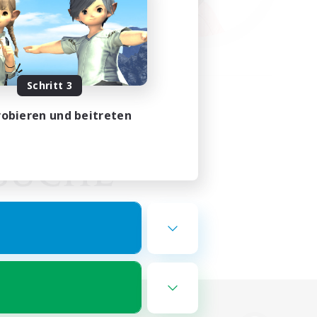
Schritt 3
obieren und beitreten