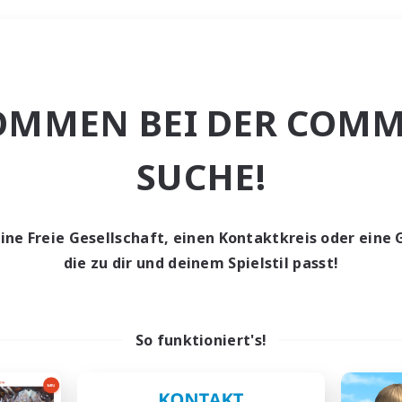
Wochenende
OMMEN BEI DER COMM
e
SUCHE!
eine Freie Gesellschaft, einen Kontaktkreis oder eine 
die zu dir und deinem Spielstil passt!
0 Gesuche
den keine Gesuche ge
So funktioniert's!
t aufgeben! Versuche es mit anderen Suchfil