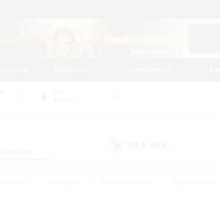
beginnen
Spielinfos
Community
Ra
UM
WELT
Belias
KK & WKK
(2)
schaften
(0)
husiasten
#Zwanglos
#Elternfreundlich
#Spielerevents
ten
#Glamour-Enthusiasten
#Schatzkarten
#Studentenfr
e Inhalte
#Lore-Enthusiasten
#Handwerker/Sammler
#