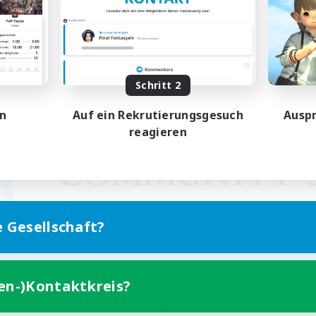
Schritt 2
en
Auf ein Rekrutierungsgesuch
Auspr
reagieren
e Gesellschaft?
ten-)Kontaktkreis?
Version für Mobilgeräte