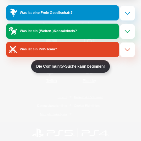
Was ist eine Freie Gesellschaft?
/
Facebook
X
News
Was ist ein (Welten-)Kontaktkreis?
Was ist ein PvP-Team?
YouTube
Instagram
Die Community-Suche kann beginnen!
Twitch
Bluesky
Lizenz
Regeln & Richtlinien
Datenschutzrichtlinie
Cookie-Richtlinien
Abo jetzt kündigen