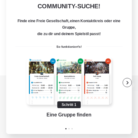
COMMUNITY-SUCHE!
Finde eine Freie Gesellschaft, einen Kontaktkreis oder eine
Gruppe,
die zu dir und deinem Spielstil passt!
So funktioniert's!
Zur PC-Seite
Schritt 1
Eine Gruppe finden
Auf 
Spiel herunterladen
Offizielle Informationen