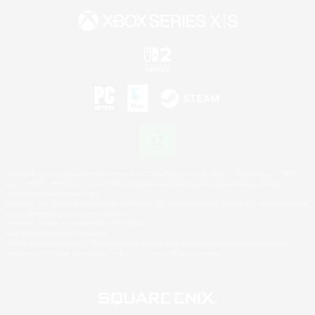
©2026 Sony Interactive Entertainment LLC."PlayStation Family Mark", "PlayStation", "PS5
logo", "PS5", "PS4 logo" and "PS4" are registered trademarks or trademarks of Sony
Interactive Entertainment Inc.
Microsoft, the XBOX Sphere mark, the Series X|S logo and XBOX Series X|S are trademarks
of the Microsoft group of companies.
Nintendo Switch is a trademark of Nintendo.
Mac is a trademark of Apple Inc.
©2026 Valve Corporation. Steam and the Steam logo are trademarks and/or registered
trademarks of Valve Corporation in the U.S. and/or other countries.