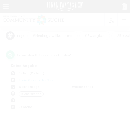
#Neulinge willkommen
#Zwanglos
#Rolepl
Tags
0
Es wurden
Gesuche gefunden!
Keine Angabe
Belias (Meteor)
Freie Gesellschaften
Wochentags
Wochenende
＃Schatzkarten
Sprache