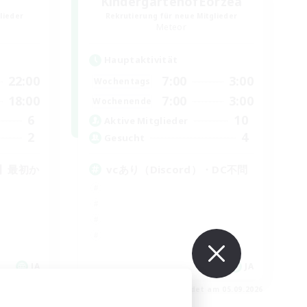
KindergartenofEorzea
lieder
Rekrutierung für neue Mitglieder
Meteor
Hauptaktivität
22:00
7:00
3:00
Wochentags
18:00
7:00
3:00
Wochenende
6
10
Aktive Mitglieder
2
4
Gesucht
】最初か
vcあり（Discord）・DC不問
JA
JA
m 05.09.2026
Endet am 05.09.2026