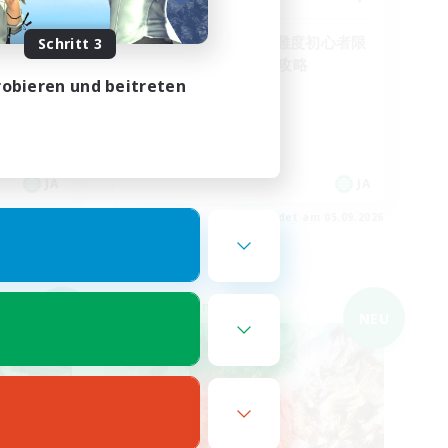
です！
フリトラ/若葉/高難度初心者限
Schritt 3
定募集！ゆるく極攻略
obieren und beitreten
JA
JA
m 05.09.2026
Endet am 05.09.2026
Welten-Kontaktkreis
NEU
NEU