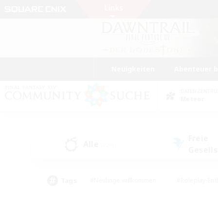
Neuigkeiten
Abenteuer 
DATENZENTR
Meteor
Freie
Alle
(220)
Gesell
Tags
#Neulinge willkommen
#Roleplay-Ent
#Mehrsprachig
#Studentenfreundlich
#Screenshot-Enthusiasten
#Har