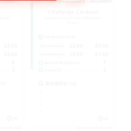
Challenge Caravan
lieder
Rekrutierung für neue Mitglieder
Meteor
Hauptaktivität
24:00
22:00
23:00
Wochentags
24:00
19:00
21:00
Wochenende
8
7
Aktive Mitglieder
2
2
Gesucht
۶ﾜｲﾜｲ
黄金極羽あつめ
JA
JA
m 05.09.2026
Endet am 05.09.2026