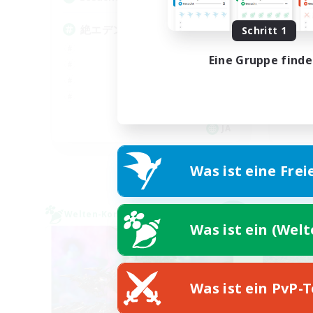
絶エデンP3からH1D2募集
絶
Schritt 1
Eine Gruppe find
JA
Endet am 05.09.2026
Was ist eine Frei
Welten-Kontaktkreis
Welte
NEU
Was ist ein (Wel
Was ist ein PvP-