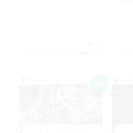
VC
JA
Endet am 05.09.2026
Welten-Kontaktkreis
Welte
NEU