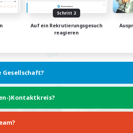
とてもゆるーくな活動
エデン
Schritt 2
en
Auf ein Rekrutierungsgesuch
Auspr
reagieren
JA
Endet am 05.09.2026
Endet a
e Gesellschaft?
n-Kontaktkreis
Welten-Kontaktkreis
NEU
ten-)Kontaktkreis?
Team?