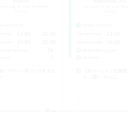
espoir
BahamuCHO
rutierung für neue Mitglieder
Rekrutierung für neue Mitg
Meteor
Meteor
ptaktivität
Hauptaktivität
21:00
22:00
23:00
entags
Wochentags
21:00
22:00
16:00
enende
Wochenende
15
ive Mitglieder
Aktive Mitglieder
7
sucht
Gesucht
緒にマウント取りに行きませ
【絶バハムート討滅戦
か
ら・週3・VCなし
JA
Endet am 05.09.2026
Endet a