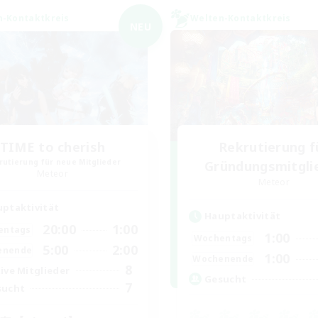
n-Kontaktkreis
Welten-Kontaktkreis
NEU
TIME to cherish
Rekrutierung f
rutierung für neue Mitglieder
Gründungsmitgli
Meteor
Meteor
ptaktivität
Hauptaktivität
20:00
1:00
entags
1:00
Wochentags
5:00
2:00
enende
1:00
Wochenende
8
ive Mitglieder
Gesucht
7
sucht