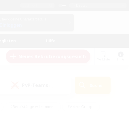
Deutsch
Check deine Charakterdetails
Einloggen
nglisten
Hilfe
Neues Rekrutierungsgesuch
Merkliste
Hilfe
PvP-Teams
Suche
(0)
#Berufstätige willkommen
#Aktive Gruppe
en
#Handwerker/Sammler
#Hohe Jagd
Enthusiasten
#PvP-Enthusiasten