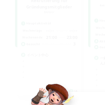
Rekrutierung für
Rek
Gründungsmitglieder
Meteor
Hau
Hauptaktivität
Woch
--:--
--:--
Wochentags
Woch
21:00
23:00
Wochenende
Akt
3
Gesucht
Ge
イベント中心
一
ん
JA
Endet am 05.09.2026