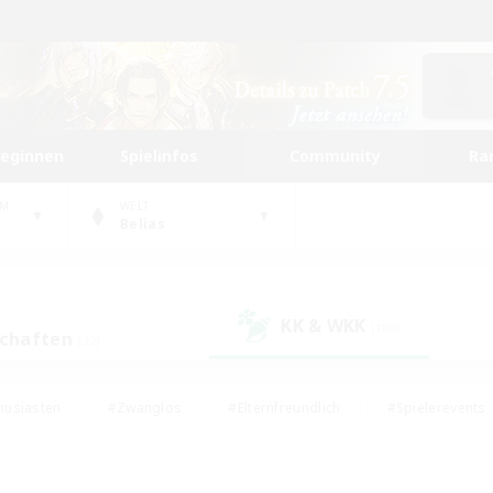
beginnen
Spielinfos
Community
Ra
UM
WELT
Belias
KK & WKK
(188)
schaften
(32)
husiasten
#Zwanglos
#Elternfreundlich
#Spielerevents
#Unterkunft-Enthusiasten
#Glamour-Enthusiasten
#Schatzkart
dcore
#Hochstufige Inhalte
#Hobbys/Interessen
#Lore-