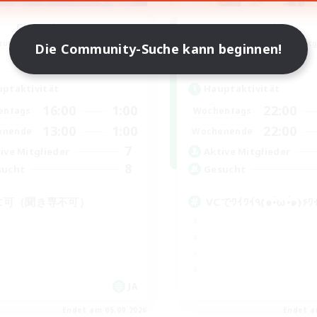
Fire Flower
Trial
rutierung für neue Mitglieder
Rekrutierung für neue Mitg
Die Community-Suche kann beginnen!
Meteor
Meteor
ptaktivität
Hauptaktivität
16:00
1:00
22:00
entags
Wochentags
13:00
1:00
22:00
enende
Wochenende
7
ive Mitglieder
Aktive Mitglieder
8
sucht
Gesucht
C可（聞き専不可）
VCでﾜｲﾜｲ٩(๑•̀ω•́๑)
JA
Endet am 05.09.2026
Endet a