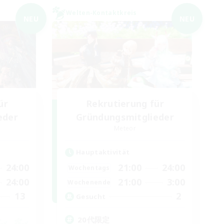
Welten-Kontaktkreis
NEU
NEU
ür
Rekrutierung für
eder
Gründungsmitglieder
Meteor
Hauptaktivität
24:00
21:00
24:00
Wochentags
24:00
21:00
3:00
Wochenende
13
2
Gesucht
20代限定