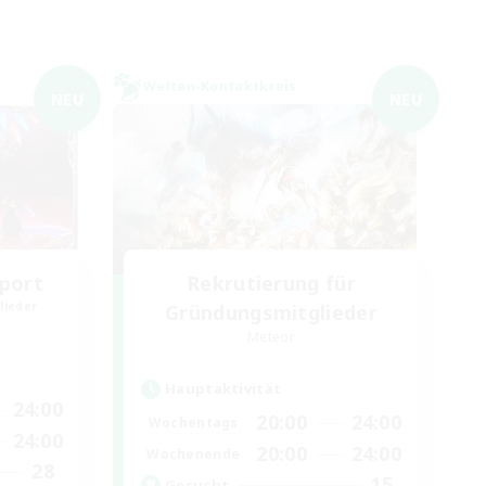
Welten-Kontaktkreis
NEU
NEU
port
Rekrutierung für
lieder
Gründungsmitglieder
Meteor
Hauptaktivität
24:00
20:00
24:00
Wochentags
24:00
20:00
24:00
Wochenende
28
15
Gesucht