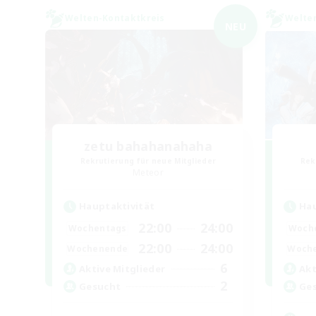
Welten-Kontaktkreis
Welte
NEU
zetu bahahanahaha
Rekrutierung für neue Mitglieder
Rek
Meteor
Hauptaktivität
Hau
22:00
24:00
Wochentags
Woch
22:00
24:00
Wochenende
Woch
6
Aktive Mitglieder
Akt
2
Gesucht
Ge