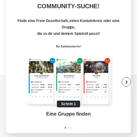
COMMUNITY-SUCHE!
Finde eine Freie Gesellschaft, einen Kontaktkreis oder eine
Gruppe,
die zu dir und deinem Spielstil passt!
So funktioniert's!
Zur PC-Seite
Schritt 1
Eine Gruppe finden
Auf 
Spiel herunterladen
Offizielle Informationen