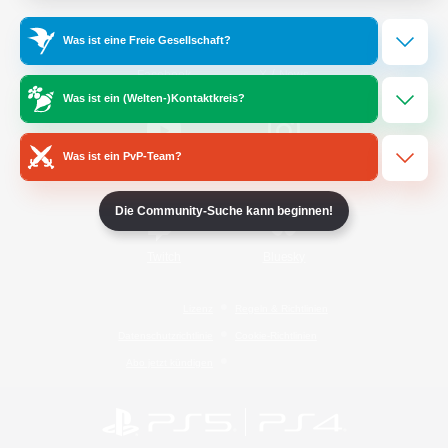
Was ist eine Freie Gesellschaft?
/
Facebook
X
News
Was ist ein (Welten-)Kontaktkreis?
Was ist ein PvP-Team?
YouTube
Instagram
Die Community-Suche kann beginnen!
Twitch
Bluesky
Lizenz
Regeln & Richtlinien
Datenschutzrichtlinie
Cookie-Richtlinien
Abo jetzt kündigen