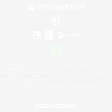
©2026 Sony Interactive Entertainment LLC."PlayStation Family Mark", "PlayStation", "PS5
logo", "PS5", "PS4 logo" and "PS4" are registered trademarks or trademarks of Sony
Interactive Entertainment Inc.
Microsoft, the XBOX Sphere mark, the Series X|S logo and XBOX Series X|S are trademarks
of the Microsoft group of companies.
Nintendo Switch is a trademark of Nintendo.
Mac is a trademark of Apple Inc.
©2026 Valve Corporation. Steam and the Steam logo are trademarks and/or registered
trademarks of Valve Corporation in the U.S. and/or other countries.