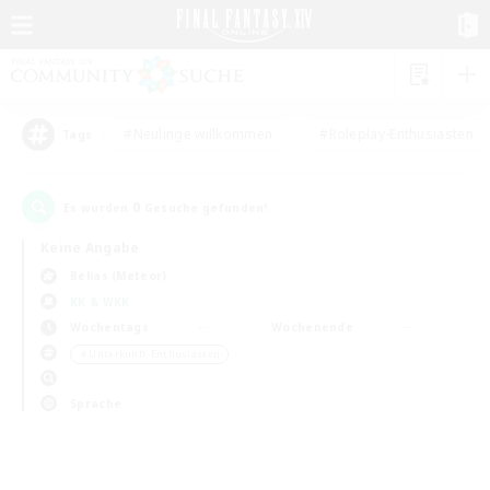
#Neulinge willkommen
#Roleplay-Enthusiasten
Tags
0
Es wurden
Gesuche gefunden!
Keine Angabe
Belias (Meteor)
KK & WKK
Wochentags
Wochenende
＃Unterkunft-Enthusiasten
Sprache