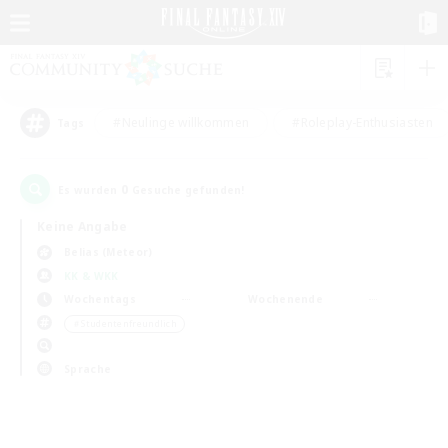
#Neulinge willkommen
#Roleplay-Enthusiasten
Tags
0
Es wurden
Gesuche gefunden!
Keine Angabe
Belias (Meteor)
KK & WKK
Wochentags
Wochenende
＃Studentenfreundlich
Sprache