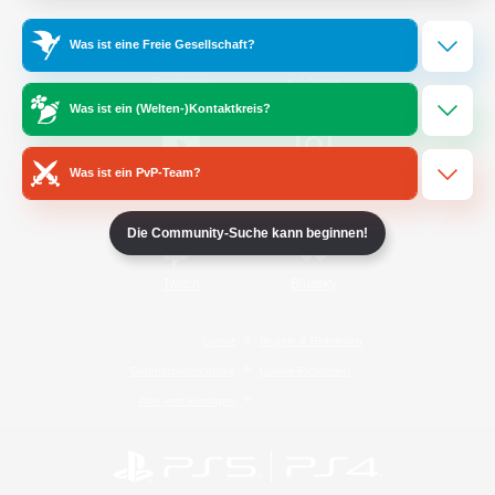
Was ist eine Freie Gesellschaft?
/
Facebook
X
News
Was ist ein (Welten-)Kontaktkreis?
Was ist ein PvP-Team?
YouTube
Instagram
Die Community-Suche kann beginnen!
Twitch
Bluesky
Lizenz
Regeln & Richtlinien
Datenschutzrichtlinie
Cookie-Richtlinien
Abo jetzt kündigen