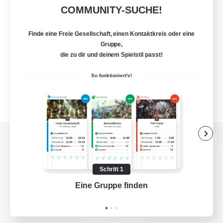
COMMUNITY-SUCHE!
Finde eine Freie Gesellschaft, einen Kontaktkreis oder eine
Gruppe,
die zu dir und deinem Spielstil passt!
So funktioniert's!
Zur PC-Seite
Schritt 1
Eine Gruppe finden
Auf 
Spiel herunterladen
Offizielle Informationen