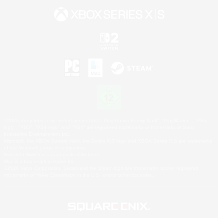
©2026 Sony Interactive Entertainment LLC."PlayStation Family Mark", "PlayStation", "PS5
logo", "PS5", "PS4 logo" and "PS4" are registered trademarks or trademarks of Sony
Interactive Entertainment Inc.
Microsoft, the XBOX Sphere mark, the Series X|S logo and XBOX Series X|S are trademarks
of the Microsoft group of companies.
Nintendo Switch is a trademark of Nintendo.
Mac is a trademark of Apple Inc.
©2026 Valve Corporation. Steam and the Steam logo are trademarks and/or registered
trademarks of Valve Corporation in the U.S. and/or other countries.