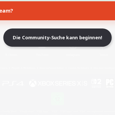
Team?
Spiel herunterladen
Offizielle Informationen
Die Community-Suche kann beginnen!
X
/
News
YouTube
Instagram
Twitch
Lizenz
Regeln & Richtlinien
Datenschutzrichtlinie
Cookie-Richtlinien
Abo jetzt kündige
 Family Mark", "PlayStation", "PS5 logo", "PS5", "PS4 logo" and "PS4" are registered trademark