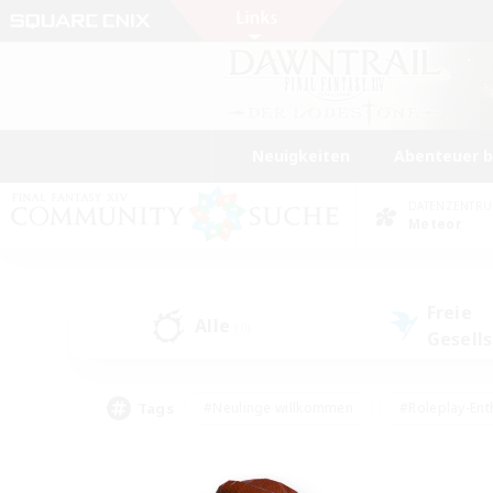
Neuigkeiten
Abenteuer 
DATENZENTR
Meteor
Freie
Alle
(0)
Gesell
Tags
#Neulinge willkommen
#Roleplay-Ent
#Mehrsprachig
#Glamour-Enthusiasten
#Hochstufige Inhalte
#Hohe Ja