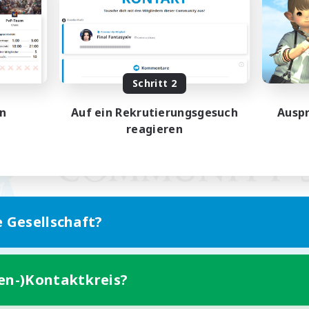
Schritt 2
en
Auf ein Rekrutierungsgesuch
Auspr
reagieren
e Gesellschaft?
ten-)Kontaktkreis?
Version für Mobilgeräte