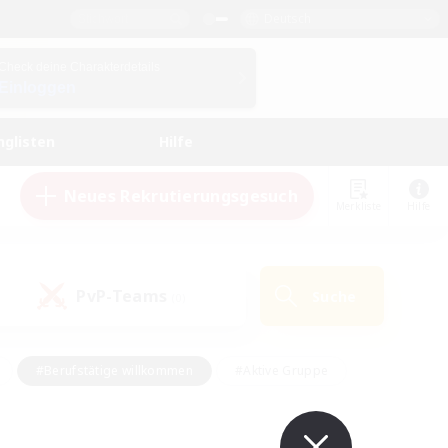
Deutsch
Check deine Charakterdetails
Einloggen
nglisten
Hilfe
Neues Rekrutierungsgesuch
Merkliste
Hilfe
PvP-Teams
Suche
(0)
#Berufstätige willkommen
#Aktive Gruppe
#Schatzkarten
#Screenshot-Enthusiasten
Interessen
#PvP-Enthusiasten