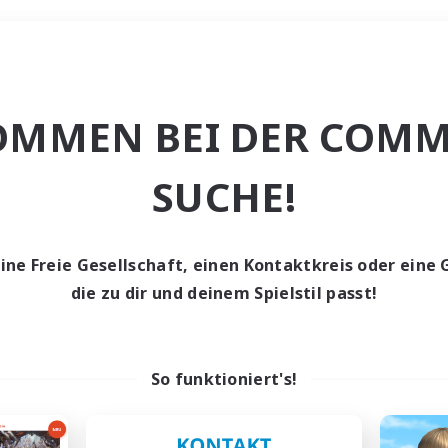
Wochenende
OMMEN BEI DER COMM
ache
SUCHE!
eine Freie Gesellschaft, einen Kontaktkreis oder eine 
die zu dir und deinem Spielstil passt!
0 Gesuche
den keine Gesuche ge
So funktioniert's!
t aufgeben! Versuche es mit anderen Suchfil