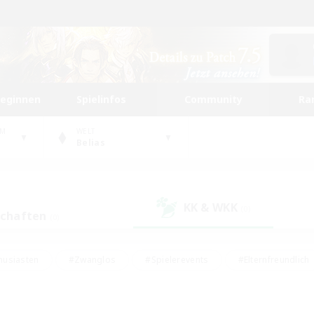
beginnen
Spielinfos
Community
Ra
UM
WELT
Belias
KK & WKK
(0)
schaften
(0)
husiasten
#Zwanglos
#Spielerevents
#Elternfreundlich
#Unterkunft-Enthusiasten
#Studentenfreundlich
#Hardcore
gd
#Handwerker/Sammler
#Lore-Enthusiasten
#Hobbys/