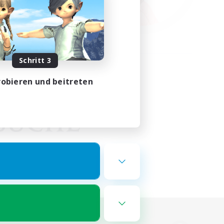
Schritt 3
obieren und beitreten