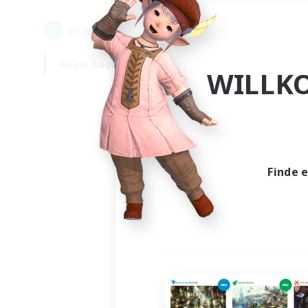
0
Es wurden
Gesuche gefunden!
Keine Angabe
Wochentags
WILLK
Finde 
Es wur
Nich