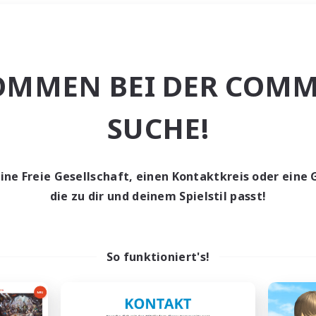
Wochenende
＃Schatzkarten
OMMEN BEI DER COMM
SUCHE!
eine Freie Gesellschaft, einen Kontaktkreis oder eine 
0 Gesuche
die zu dir und deinem Spielstil passt!
den keine Gesuche ge
So funktioniert's!
t aufgeben! Versuche es mit anderen Suchfil