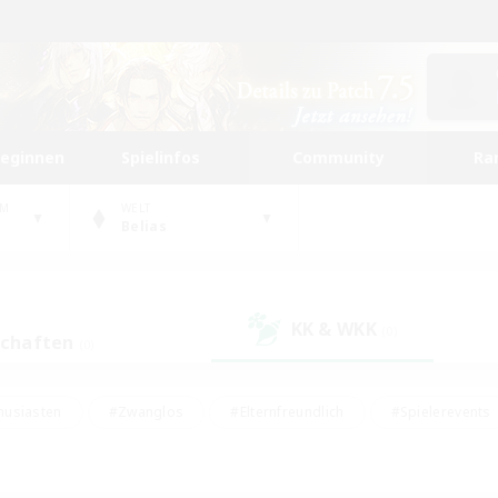
beginnen
Spielinfos
Community
Ra
UM
WELT
Belias
KK & WKK
(0)
schaften
(0)
husiasten
#Zwanglos
#Elternfreundlich
#Spielerevents
ten
#Glamour-Enthusiasten
#Schatzkarten
#Studentenfr
e Inhalte
#Lore-Enthusiasten
#Handwerker/Sammler
#