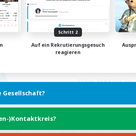
Schritt 2
en
Auf ein Rekrutierungsgesuch
Auspr
reagieren
e Gesellschaft?
ten-)Kontaktkreis?
Version für Mobilgeräte