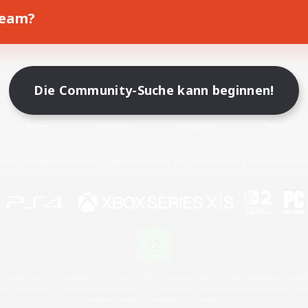
Team?
Spiel herunterladen
Offizielle Informationen
Die Community-Suche kann beginnen!
X
/
News
YouTube
Instagram
Twitch
Lizenz
Regeln & Richtlinien
Datenschutzrichtlinie
Cookie-Richtlinien
Abo jetzt kündige
 Family Mark", "PlayStation", "PS5 logo", "PS5", "PS4 logo" and "PS4" are registered trademark
XBOX Sphere mark, the Series X|S logo and XBOX Series X|S are trademarks of the Microsoft gro
Nintendo Switch is a trademark of Nintendo.