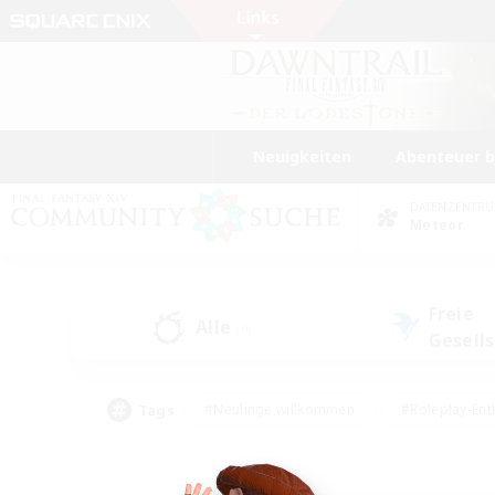
Neuigkeiten
Abenteuer 
DATENZENTR
Meteor
Freie
Alle
(0)
Gesell
Tags
#Neulinge willkommen
#Roleplay-Ent
#Mehrsprachig
#Unterkunft-Enthusias
#Screenshot-Enthusiasten
#Hochstufig