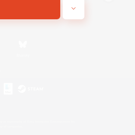
Bluesky
n
s or trademarks of Sony Interactive Entertainment Inc.
up of companies.