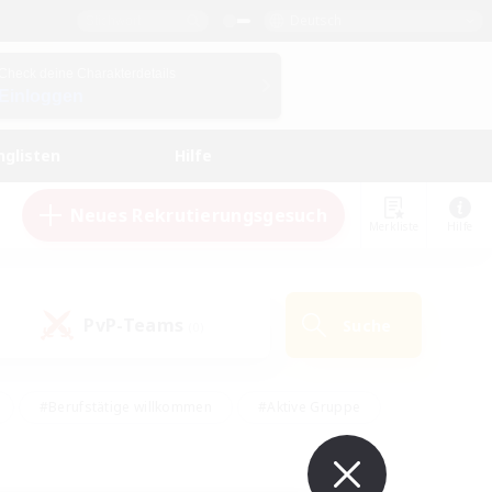
Deutsch
Check deine Charakterdetails
Einloggen
nglisten
Hilfe
Neues Rekrutierungsgesuch
Merkliste
Hilfe
PvP-Teams
Suche
(0)
#Berufstätige willkommen
#Aktive Gruppe
eundlich
#Hardcore
#Hohe Jagd
Hobbys/Interessen
#PvP-Enthusiasten