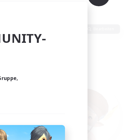
Sprache
Bearbeiten
UNITY-
Gruppe,
funden.
tern!