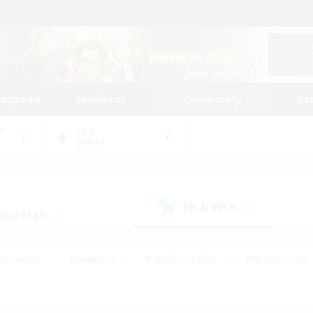
beginnen
Spielinfos
Community
Ra
UM
WELT
Belias
KK & WKK
(0)
schaften
(0)
husiasten
#Zwanglos
#Elternfreundlich
#Spielerevents
#Unterkunft-Enthusiasten
#Glamour-Enthusiasten
#Schatzkart
dcore
#Hochstufige Inhalte
#Hobbys/Interessen
#Lore-