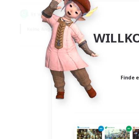
0
Es wurden
Gesuche gefunden!
Keine Angabe
Wochentags
WILLK
Finde 
Es wur
Nich