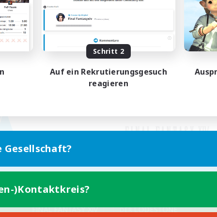
Schritt 2
en
Auf ein Rekrutierungsgesuch
Auspr
reagieren
e Gesellschaft?
ten-)Kontaktkreis?
Version für Mobilgeräte