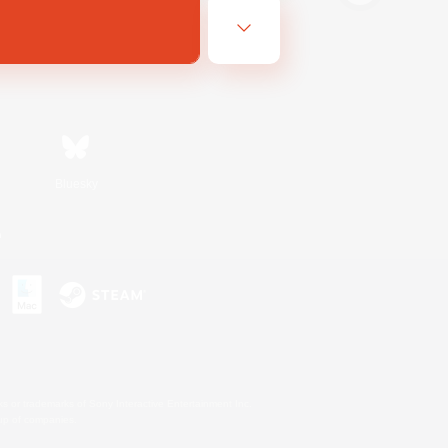
Bluesky
n
s or trademarks of Sony Interactive Entertainment Inc.
up of companies.