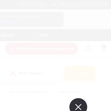
Deutsch
Check deine Charakterdetails
Einloggen
nglisten
Hilfe
Neues Rekrutierungsgesuch
Merkliste
Hilfe
PvP-Teams
Suche
(0)
#Berufstätige willkommen
#Aktive Gruppe
en
#Handwerker/Sammler
#Hohe Jagd
Enthusiasten
#PvP-Enthusiasten