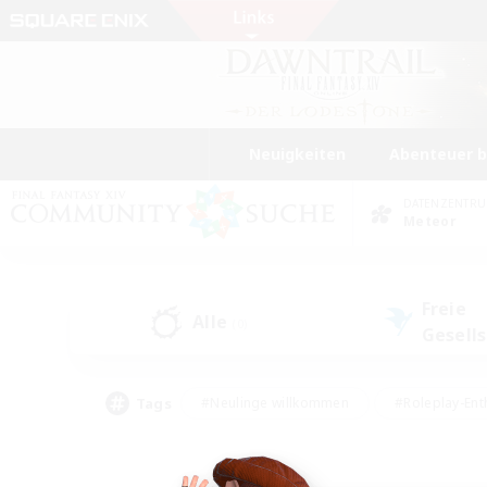
Neuigkeiten
Abenteuer 
DATENZENTR
Meteor
Freie
Alle
(0)
Gesell
Tags
#Neulinge willkommen
#Roleplay-Ent
#Mehrsprachig
#Studentenfreundlich
#Screenshot-Enthusiasten
#Har