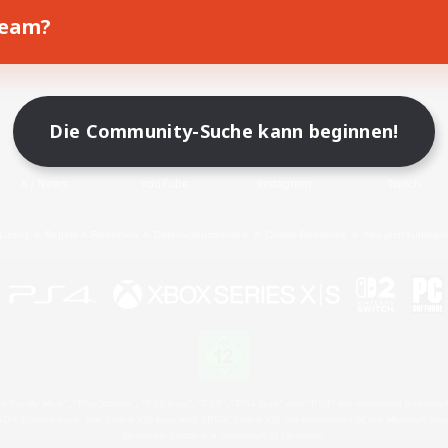
Team?
Spiel herunterladen
Offizielle Informationen
Die Community-Suche kann beginnen!
X
/
News
YouTube
Instagram
Twitch
Lizenz
Regeln & Richtlinien
Datenschutzrichtlinie
Cookie-Richtlinien
Abo jetzt kündige
 Family Mark", "PlayStation", "PS5 logo", "PS5", "PS4 logo" and "PS4" are registered trademark
XBOX Sphere mark, the Series X|S logo and XBOX Series X|S are trademarks of the Microsoft gro
Nintendo Switch is a trademark of Nintendo.