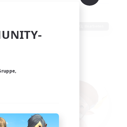
Sprache
Bearbeiten
UNITY-
Gruppe,
funden.
tern!