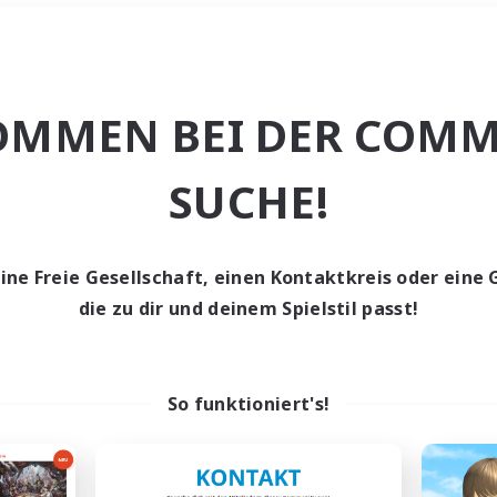
Wochenende
＃Hohe Jagd
OMMEN BEI DER COMM
SUCHE!
eine Freie Gesellschaft, einen Kontaktkreis oder eine 
0 Gesuche
die zu dir und deinem Spielstil passt!
den keine Gesuche ge
So funktioniert's!
t aufgeben! Versuche es mit anderen Suchfil