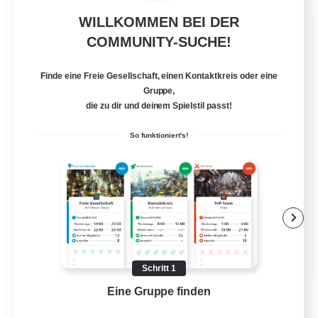
WILLKOMMEN BEI DER
Sleepless Wanderers
COMMUNITY-SUCHE!
Rekrutierung für neue Mitglieder
Meteor
Finde eine Freie Gesellschaft, einen Kontaktkreis oder eine
--
Gesucht
Gruppe,
die zu dir und deinem Spielstil passt!
Discord
So funktioniert's!
Aktive Gruppe
Zwanglos
Mehrsprachig
Neulinge willkommen
JA / EN
Schritt 1
Details ansehen
Eine Gruppe finden
Auf 
Endet am 15.08.2026