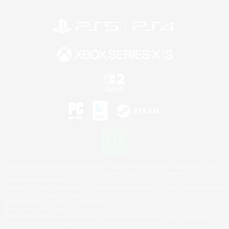
©2026 Sony Interactive Entertainment LLC."PlayStation Family Mark", "PlayStation", "PS5
logo", "PS5", "PS4 logo" and "PS4" are registered trademarks or trademarks of Sony
Interactive Entertainment Inc.
Microsoft, the XBOX Sphere mark, the Series X|S logo and XBOX Series X|S are trademarks
of the Microsoft group of companies.
Nintendo Switch is a trademark of Nintendo.
Mac is a trademark of Apple Inc.
©2026 Valve Corporation. Steam and the Steam logo are trademarks and/or registered
trademarks of Valve Corporation in the U.S. and/or other countries.