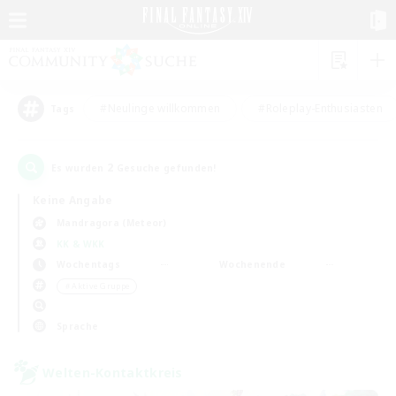
#Neulinge willkommen
#Roleplay-Enthusiasten
Tags
2
Es wurden
Gesuche gefunden!
Keine Angabe
Mandragora (Meteor)
KK & WKK
Wochentags
Wochenende
＃Aktive Gruppe
Sprache
Welten-Kontaktkreis