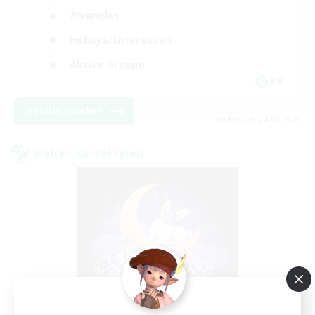
Zwanglos
Hobbys/Interessen
Aktive Gruppe
EN
Details ansehen
Endet am 24.08.2026
Welten-Kontaktkreis