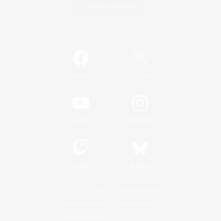
Spiel herunterladen
Offizielle Informationen
/
Facebook
X
News
YouTube
Instagram
Twitch
Bluesky
Lizenz
Regeln & Richtlinien
Datenschutzrichtlinie
Cookie-Richtlinien
Abo jetzt kündigen