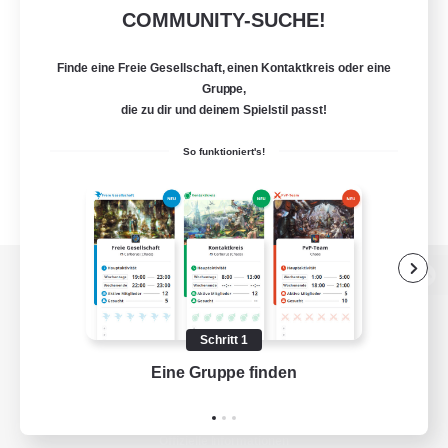
COMMUNITY-SUCHE!
Finde eine Freie Gesellschaft, einen Kontaktkreis oder eine
Gruppe,
die zu dir und deinem Spielstil passt!
So funktioniert's!
Zur PC-Seite
Schritt 1
Eine Gruppe finden
Auf 
Spiel herunterladen
Offizielle Informationen