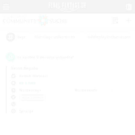
#Neulinge willkommen
#Roleplay-Enthusiasten
Tags
0
Es wurden
Gesuche gefunden!
Keine Angabe
Ramuh (Meteor)
KK & WKK
Wochentags
Wochenende
＃Spielerevents
Sprache