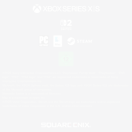
©2026 Sony Interactive Entertainment LLC."PlayStation Family Mark", "PlayStation", "PS5
logo", "PS5", "PS4 logo" and "PS4" are registered trademarks or trademarks of Sony
Interactive Entertainment Inc.
Microsoft, the XBOX Sphere mark, the Series X|S logo and XBOX Series X|S are trademarks
of the Microsoft group of companies.
Nintendo Switch is a trademark of Nintendo.
Mac is a trademark of Apple Inc.
©2026 Valve Corporation. Steam and the Steam logo are trademarks and/or registered
trademarks of Valve Corporation in the U.S. and/or other countries.