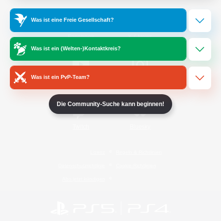
Was ist eine Freie Gesellschaft?
/
Facebook
X
News
Was ist ein (Welten-)Kontaktkreis?
Was ist ein PvP-Team?
YouTube
Instagram
Die Community-Suche kann beginnen!
Twitch
Bluesky
Lizenz
Regeln & Richtlinien
Datenschutzrichtlinie
Cookie-Richtlinien
Abo jetzt kündigen