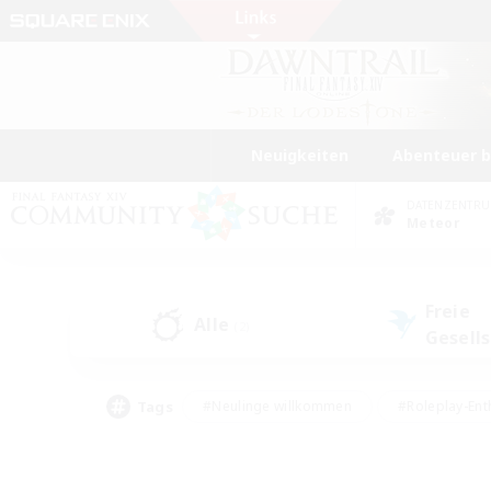
Neuigkeiten
Abenteuer 
DATENZENTR
Meteor
Freie
Alle
(2)
Gesell
Tags
#Neulinge willkommen
#Roleplay-Ent
#Mehrsprachig
#Unterkunft-Enthusias
#Screenshot-Enthusiasten
#Hochstufig