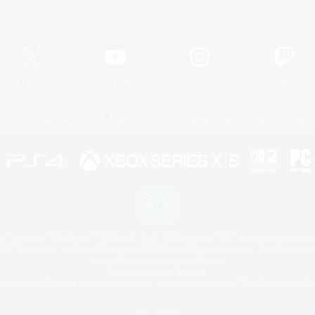
Offizielle Informationen
X
/
News
YouTube
Instagram
Twitch
Lizenz
Regeln & Richtlinien
Datenschutzrichtlinie
Cookie-Richtlinien
Abo jetzt kündige
 Family Mark", "PlayStation", "PS5 logo", "PS5", "PS4 logo" and "PS4" are registered trademark
XBOX Sphere mark, the Series X|S logo and XBOX Series X|S are trademarks of the Microsoft gro
Nintendo Switch is a trademark of Nintendo.
Mac is a trademark of Apple Inc.
eam and the Steam logo are trademarks and/or registered trademarks of Valve Corporation in the 