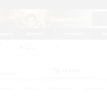
beginnen
Spielinfos
Community
Ra
UM
WELT
Belias
KK & WKK
(2)
schaften
(0)
husiasten
#Zwanglos
#Elternfreundlich
#Spielerevents
ten
#Glamour-Enthusiasten
#Schatzkarten
#Studentenfr
e Inhalte
#Lore-Enthusiasten
#Handwerker/Sammler
#