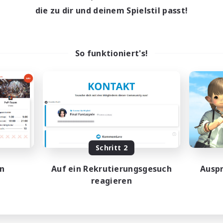
18:00
1:00
entags
die zu dir und deinem Spielstil passt!
12:00
2:00
enende
18
ive Mitglieder
--
sucht
So funktioniert's!
scord
ive Gruppe
nglos
rsprachig
linge willkommen
JA / EN
Endet am 15.08.2026
Schritt 2
en
Auf ein Rekrutierungsgesuch
Auspr
reagieren