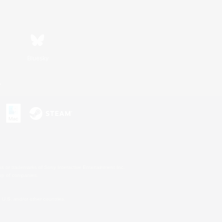
Bluesky
n
s or trademarks of Sony Interactive Entertainment Inc.
up of companies.
U.S. and/or other countries.