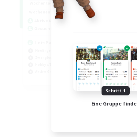
0:00
23:00
Wochentags
Woch
0:00
23:00
Wochenende
Woch
1
Aktive Mitglieder
Akt
999
Gesucht
Ge
LetsPartyFFXIVDiscord
Di
Neulinge willkommen
Akt
Zwanglos
Zwa
Hobbys/Interessen
Meh
Aktive Gruppe
Neu
EN
Endet am 24.08.2026
Schritt 1
Eine Gruppe find