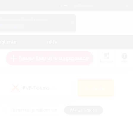
Deutsch
Check deine Charakterdetails
Einloggen
nglisten
Hilfe
Neues Rekrutierungsgesuch
Merkliste
Hilfe
PvP-Teams
Suche
(0)
#Berufstätige willkommen
#Aktive Gruppe
eundlich
#Hardcore
#Hohe Jagd
Hobbys/Interessen
#PvP-Enthusiasten