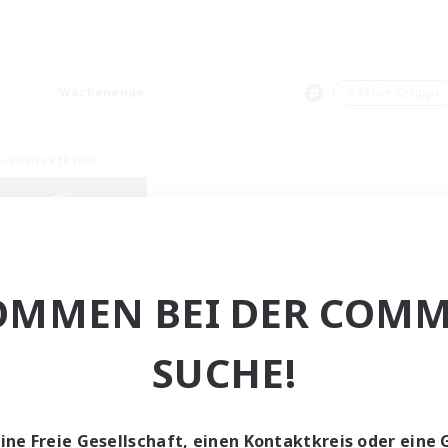
Wochenende
＃Aktive Gruppe
n-Kontaktkreis
OMMEN BEI DER COMM
eepless Wanderers
SUCHE!
rutierung für neue Mitglieder
Meteor
ptaktivität
eine Freie Gesellschaft, einen Kontaktkreis oder eine 