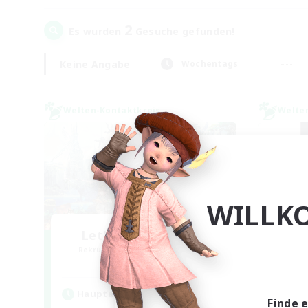
2
Es wurden
Gesuche gefunden!
Keine Angabe
Wochentags
Welten-Kontaktkreis
Welte
WILLK
Let's Party! Meteor
Sl
Rekrutierung für neue Mitglieder
Rek
Meteor
Hauptaktivität
Hau
Finde 