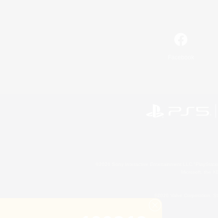
Facebook
©2026 Sony Interactive Entertainment LLC."PlayStation
Microsoft, the 
©2026 Valve Corporation. St