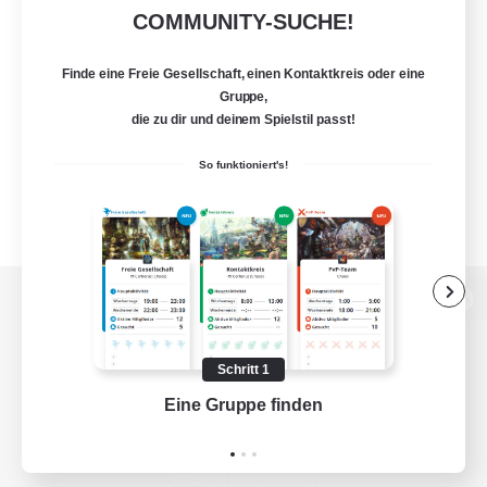
COMMUNITY-SUCHE!
Finde eine Freie Gesellschaft, einen Kontaktkreis oder eine
Gruppe,
die zu dir und deinem Spielstil passt!
So funktioniert's!
Zur PC-Seite
Schritt 1
Eine Gruppe finden
Auf 
Spiel herunterladen
Offizielle Informationen