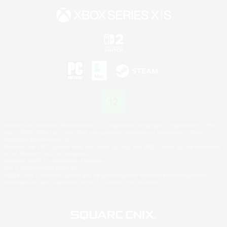
©2026 Sony Interactive Entertainment LLC."PlayStation Family Mark", "PlayStation", "PS5
logo", "PS5", "PS4 logo" and "PS4" are registered trademarks or trademarks of Sony
Interactive Entertainment Inc.
Microsoft, the XBOX Sphere mark, the Series X|S logo and XBOX Series X|S are trademarks
of the Microsoft group of companies.
Nintendo Switch is a trademark of Nintendo.
Mac is a trademark of Apple Inc.
©2026 Valve Corporation. Steam and the Steam logo are trademarks and/or registered
trademarks of Valve Corporation in the U.S. and/or other countries.