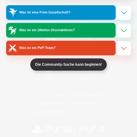
Was ist eine Freie Gesellschaft?
/
Facebook
X
News
Was ist ein (Welten-)Kontaktkreis?
Was ist ein PvP-Team?
YouTube
Instagram
Die Community-Suche kann beginnen!
Twitch
Bluesky
Lizenz
Regeln & Richtlinien
Datenschutzrichtlinie
Cookie-Richtlinien
Abo jetzt kündigen