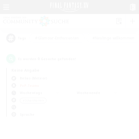
#Glamour-Enthusiasten
#Neulinge willkommen
Tags
0
Es wurden
Gesuche gefunden!
Keine Angabe
Belias (Meteor)
PvP-Teams
Wochentags
Wochenende
＃Schatzkarten
Sprache