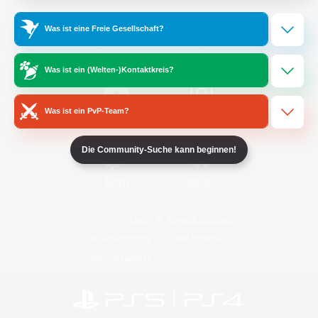
Was ist eine Freie Gesellschaft?
/
Facebook
X
News
Was ist ein (Welten-)Kontaktkreis?
Was ist ein PvP-Team?
YouTube
Instagram
Die Community-Suche kann beginnen!
Twitch
Bluesky
Lizenz
Regeln & Richtlinien
Datenschutzrichtlinie
Cookie-Richtlinien
Abo jetzt kündigen