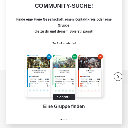
COMMUNITY-SUCHE!
Finde eine Freie Gesellschaft, einen Kontaktkreis oder eine
Gruppe,
die zu dir und deinem Spielstil passt!
So funktioniert's!
Zur PC-Seite
Schritt 1
Eine Gruppe finden
Auf 
Spiel herunterladen
Offizielle Informationen