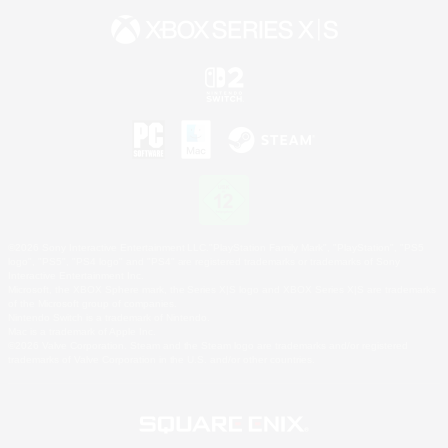
©2026 Sony Interactive Entertainment LLC."PlayStation Family Mark", "PlayStation", "PS5
logo", "PS5", "PS4 logo" and "PS4" are registered trademarks or trademarks of Sony
Interactive Entertainment Inc.
Microsoft, the XBOX Sphere mark, the Series X|S logo and XBOX Series X|S are trademarks
of the Microsoft group of companies.
Nintendo Switch is a trademark of Nintendo.
Mac is a trademark of Apple Inc.
©2026 Valve Corporation. Steam and the Steam logo are trademarks and/or registered
trademarks of Valve Corporation in the U.S. and/or other countries.