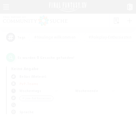
#Neulinge willkommen
#Roleplay-Enthusiasten
Tags
0
Es wurden
Gesuche gefunden!
Keine Angabe
Belias (Meteor)
PvP-Teams
Wochentags
Wochenende
＃Lore-Enthusiasten
Sprache