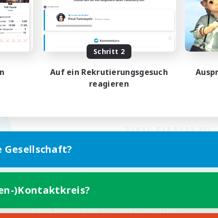
Schritt 2
en
Auf ein Rekrutierungsgesuch
Auspr
reagieren
e Gesellschaft?
ten-)Kontaktkreis?
Version für Mobilgeräte