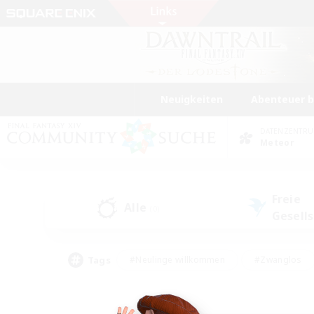
Neuigkeiten
Abenteuer 
DATENZENTR
Meteor
Freie
Alle
(0)
Gesell
Tags
#Neulinge willkommen
#Zwanglos
#Mehrsprachig
#Hochstufige Inhalte
#Glamour-Enthusiasten
#Handwer