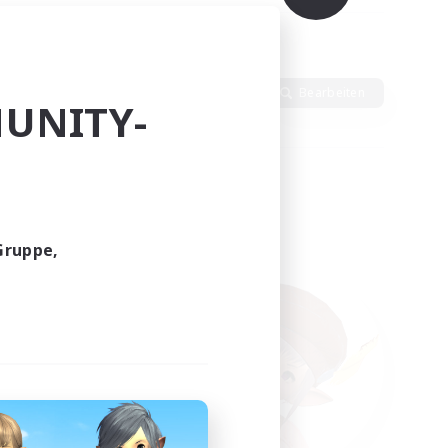
Sprache
Bearbeiten
UNITY-
Gruppe,
funden.
tern!