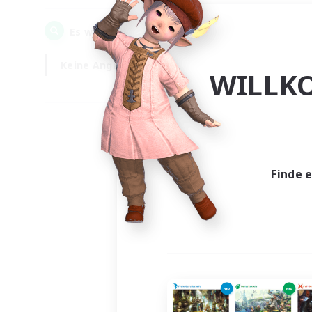
0
Es wurden
Gesuche gefunden!
Keine Angabe
Wochentags
WILLK
Finde 
Es wur
Nich