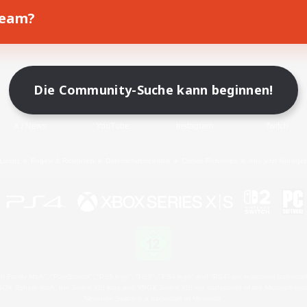
Team?
Spiel herunterladen
Offizielle Informationen
Die Community-Suche kann beginnen!
X
/
News
YouTube
Instagram
Twitch
Lizenz
Regeln & Richtlinien
Datenschutzrichtlinie
Cookie-Richtlinien
Abo jetzt kündige
 Family Mark", "PlayStation", "PS5 logo", "PS5", "PS4 logo" and "PS4" are registered trademark
XBOX Sphere mark, the Series X|S logo and XBOX Series X|S are trademarks of the Microsoft gro
Nintendo Switch is a trademark of Nintendo.