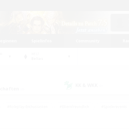
beginnen
Spielinfos
Community
Ra
UM
WELT
Belias
KK & WKK
(0)
schaften
(0)
#Roleplay-Enthusiasten
#Elternfreundlich
#Spielerevents
#Hohe Jagd
#Schatzkarten
#Unterkunft-Enthusiasten
ker/Sammler
#Screenshot-Enthusiasten
#Lore-Enthusiasten