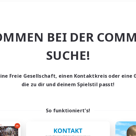
Wochenende
＃Hohe Jagd
OMMEN BEI DER COMM
SUCHE!
eine Freie Gesellschaft, einen Kontaktkreis oder eine 
0 Gesuche
die zu dir und deinem Spielstil passt!
den keine Gesuche ge
So funktioniert's!
t aufgeben! Versuche es mit anderen Suchfil