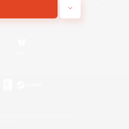
Bluesky
n
s or trademarks of Sony Interactive Entertainment Inc.
up of companies.