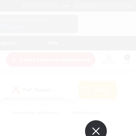
Deutsch
Check deine Charakterdetails
Einloggen
nglisten
Hilfe
Neues Rekrutierungsgesuch
Merkliste
Hilfe
PvP-Teams
Suche
(0)
#Berufstätige willkommen
#Aktive Gruppe
#Hobbys/Interessen
#Studentenfreundlich
#PvP-Enthusiasten
#Hardcore