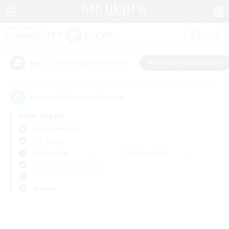
#Neulinge willkommen
#Roleplay-Enthusiasten
Tags
0
Es wurden
Gesuche gefunden!
Keine Angabe
Belias (Meteor)
PvP-Teams
Wochentags
Wochenende
＃Roleplay-Enthusiasten
Sprache