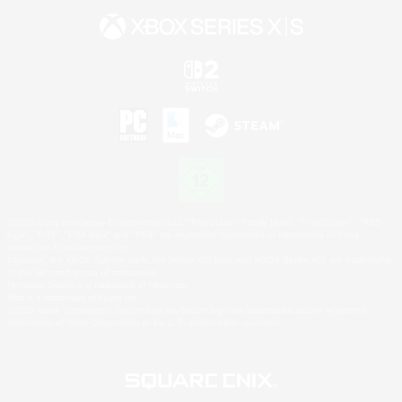
©2026 Sony Interactive Entertainment LLC."PlayStation Family Mark", "PlayStation", "PS5
logo", "PS5", "PS4 logo" and "PS4" are registered trademarks or trademarks of Sony
Interactive Entertainment Inc.
Microsoft, the XBOX Sphere mark, the Series X|S logo and XBOX Series X|S are trademarks
of the Microsoft group of companies.
Nintendo Switch is a trademark of Nintendo.
Mac is a trademark of Apple Inc.
©2026 Valve Corporation. Steam and the Steam logo are trademarks and/or registered
trademarks of Valve Corporation in the U.S. and/or other countries.