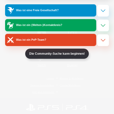
Was ist eine Freie Gesellschaft?
/
Facebook
X
News
Was ist ein (Welten-)Kontaktkreis?
Was ist ein PvP-Team?
YouTube
Instagram
Die Community-Suche kann beginnen!
Twitch
Bluesky
Lizenz
Regeln & Richtlinien
Datenschutzrichtlinie
Cookie-Richtlinien
Abo jetzt kündigen