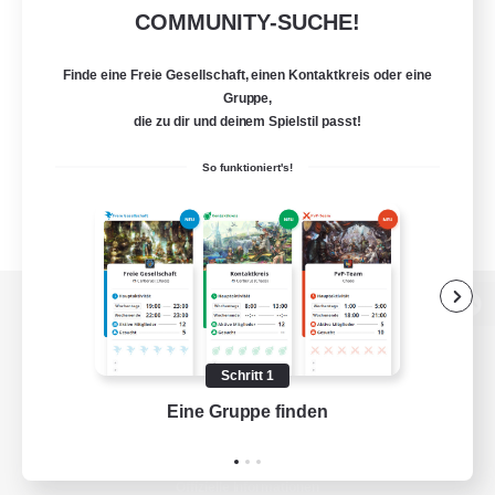
COMMUNITY-SUCHE!
Finde eine Freie Gesellschaft, einen Kontaktkreis oder eine
Gruppe,
die zu dir und deinem Spielstil passt!
So funktioniert's!
Zur PC-Seite
Schritt 1
Eine Gruppe finden
Auf 
Spiel herunterladen
Offizielle Informationen