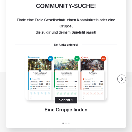
COMMUNITY-SUCHE!
Finde eine Freie Gesellschaft, einen Kontaktkreis oder eine
Gruppe,
die zu dir und deinem Spielstil passt!
So funktioniert's!
Zur PC-Seite
Schritt 1
Eine Gruppe finden
Auf 
Spiel herunterladen
Offizielle Informationen