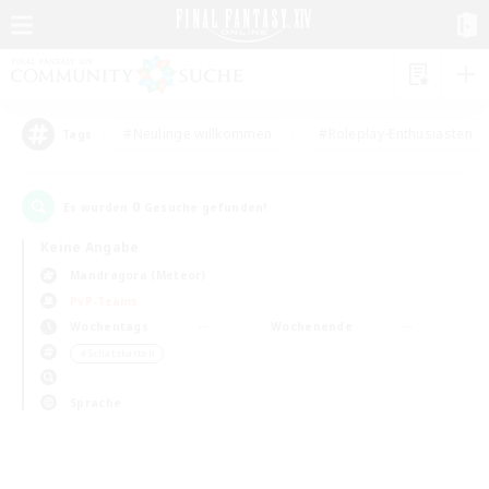
#Neulinge willkommen
#Roleplay-Enthusiasten
Tags
0
Es wurden
Gesuche gefunden!
Keine Angabe
Mandragora (Meteor)
PvP-Teams
Wochentags
Wochenende
＃Schatzkarten
Sprache