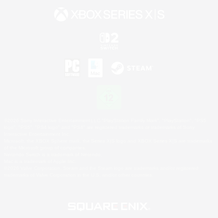
©2026 Sony Interactive Entertainment LLC."PlayStation Family Mark", "PlayStation", "PS5
logo", "PS5", "PS4 logo" and "PS4" are registered trademarks or trademarks of Sony
Interactive Entertainment Inc.
Microsoft, the XBOX Sphere mark, the Series X|S logo and XBOX Series X|S are trademarks
of the Microsoft group of companies.
Nintendo Switch is a trademark of Nintendo.
Mac is a trademark of Apple Inc.
©2026 Valve Corporation. Steam and the Steam logo are trademarks and/or registered
trademarks of Valve Corporation in the U.S. and/or other countries.