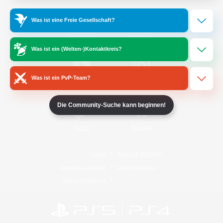
Was ist eine Freie Gesellschaft?
/
Facebook
X
News
Was ist ein (Welten-)Kontaktkreis?
Was ist ein PvP-Team?
YouTube
Instagram
Die Community-Suche kann beginnen!
Twitch
Bluesky
Lizenz
Regeln & Richtlinien
Datenschutzrichtlinie
Cookie-Richtlinien
Abo jetzt kündigen