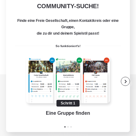
COMMUNITY-SUCHE!
Finde eine Freie Gesellschaft, einen Kontaktkreis oder eine
Gruppe,
die zu dir und deinem Spielstil passt!
So funktioniert's!
Zur PC-Seite
Schritt 1
Eine Gruppe finden
Auf 
Spiel herunterladen
Offizielle Informationen