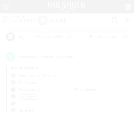
#Neulinge willkommen
#Roleplay-Enthusiasten
Tags
0
Es wurden
Gesuche gefunden!
Keine Angabe
Mandragora (Meteor)
PvP-Teams
Wochentags
Wochenende
＃Hardcore
Sprache