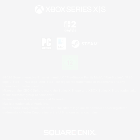
©2026 Sony Interactive Entertainment LLC."PlayStation Family Mark", "PlayStation", "PS5
logo", "PS5", "PS4 logo" and "PS4" are registered trademarks or trademarks of Sony
Interactive Entertainment Inc.
Microsoft, the XBOX Sphere mark, the Series X|S logo and XBOX Series X|S are trademarks
of the Microsoft group of companies.
Nintendo Switch is a trademark of Nintendo.
Mac is a trademark of Apple Inc.
©2026 Valve Corporation. Steam and the Steam logo are trademarks and/or registered
trademarks of Valve Corporation in the U.S. and/or other countries.