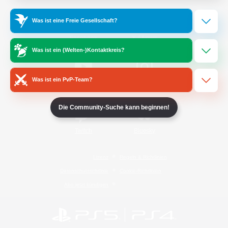
Was ist eine Freie Gesellschaft?
/
Facebook
X
News
Was ist ein (Welten-)Kontaktkreis?
Was ist ein PvP-Team?
YouTube
Instagram
Die Community-Suche kann beginnen!
Twitch
Bluesky
Lizenz
Regeln & Richtlinien
Datenschutzrichtlinie
Cookie-Richtlinien
Abo jetzt kündigen