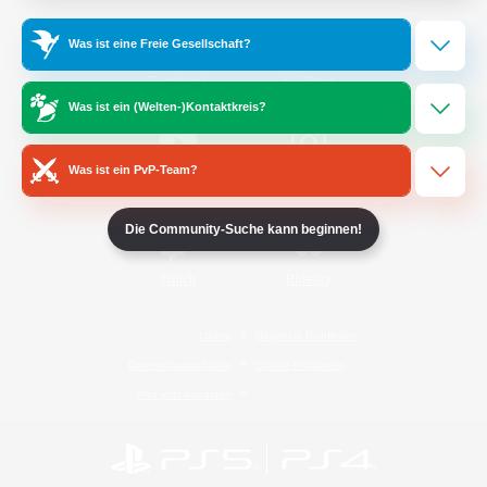
Was ist eine Freie Gesellschaft?
/
Facebook
X
News
Was ist ein (Welten-)Kontaktkreis?
Was ist ein PvP-Team?
YouTube
Instagram
Die Community-Suche kann beginnen!
Twitch
Bluesky
Lizenz
Regeln & Richtlinien
Datenschutzrichtlinie
Cookie-Richtlinien
Abo jetzt kündigen