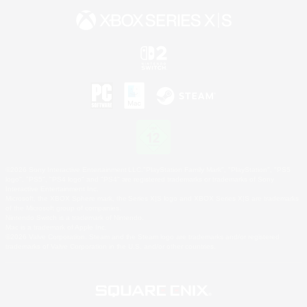
©2026 Sony Interactive Entertainment LLC."PlayStation Family Mark", "PlayStation", "PS5
logo", "PS5", "PS4 logo" and "PS4" are registered trademarks or trademarks of Sony
Interactive Entertainment Inc.
Microsoft, the XBOX Sphere mark, the Series X|S logo and XBOX Series X|S are trademarks
of the Microsoft group of companies.
Nintendo Switch is a trademark of Nintendo.
Mac is a trademark of Apple Inc.
©2026 Valve Corporation. Steam and the Steam logo are trademarks and/or registered
trademarks of Valve Corporation in the U.S. and/or other countries.