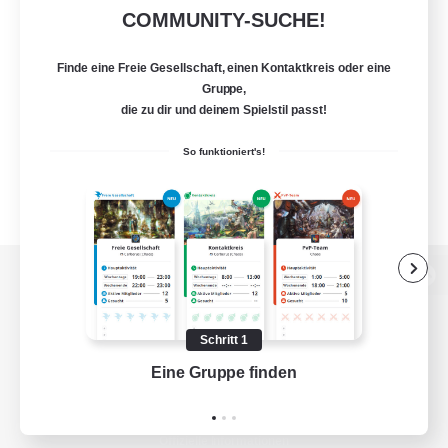
COMMUNITY-SUCHE!
Finde eine Freie Gesellschaft, einen Kontaktkreis oder eine
Gruppe,
die zu dir und deinem Spielstil passt!
So funktioniert's!
Zur PC-Seite
Schritt 1
Eine Gruppe finden
Auf 
Spiel herunterladen
Offizielle Informationen