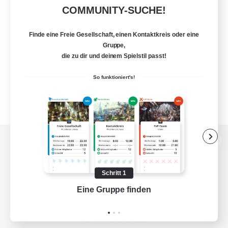
COMMUNITY-SUCHE!
Finde eine Freie Gesellschaft, einen Kontaktkreis oder eine
Gruppe,
die zu dir und deinem Spielstil passt!
So funktioniert's!
Zur PC-Seite
Schritt 1
Eine Gruppe finden
Auf 
Spiel herunterladen
Offizielle Informationen