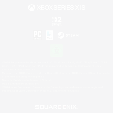
©2026 Sony Interactive Entertainment LLC."PlayStation Family Mark", "PlayStation", "PS5
logo", "PS5", "PS4 logo" and "PS4" are registered trademarks or trademarks of Sony
Interactive Entertainment Inc.
Microsoft, the XBOX Sphere mark, the Series X|S logo and XBOX Series X|S are trademarks
of the Microsoft group of companies.
Nintendo Switch is a trademark of Nintendo.
Mac is a trademark of Apple Inc.
©2026 Valve Corporation. Steam and the Steam logo are trademarks and/or registered
trademarks of Valve Corporation in the U.S. and/or other countries.