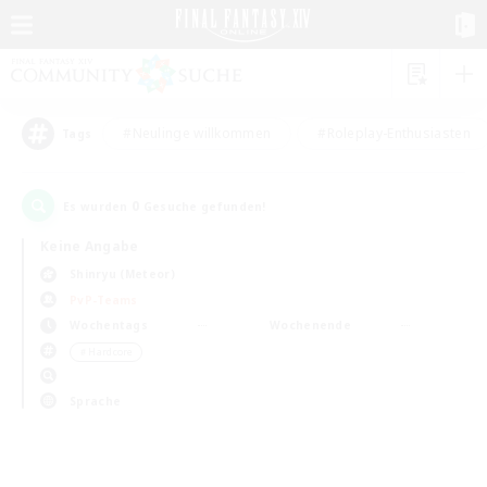
#Neulinge willkommen
#Roleplay-Enthusiasten
Tags
0
Es wurden
Gesuche gefunden!
Keine Angabe
Shinryu (Meteor)
PvP-Teams
Wochentags
Wochenende
＃Hardcore
Sprache