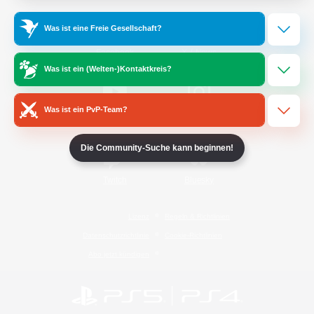
Was ist eine Freie Gesellschaft?
/
Facebook
X
News
Was ist ein (Welten-)Kontaktkreis?
Was ist ein PvP-Team?
YouTube
Instagram
Die Community-Suche kann beginnen!
Twitch
Bluesky
Lizenz
Regeln & Richtlinien
Datenschutzrichtlinie
Cookie-Richtlinien
Abo jetzt kündigen