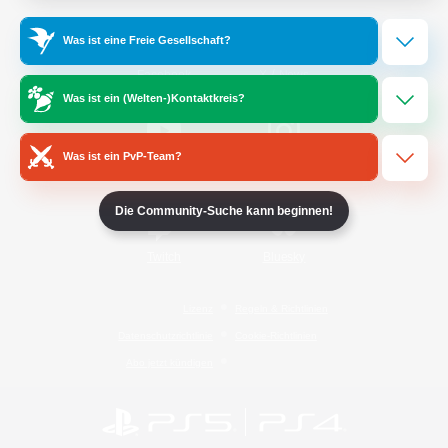
Was ist eine Freie Gesellschaft?
/
Facebook
X
News
Was ist ein (Welten-)Kontaktkreis?
Was ist ein PvP-Team?
YouTube
Instagram
Die Community-Suche kann beginnen!
Twitch
Bluesky
Lizenz
Regeln & Richtlinien
Datenschutzrichtlinie
Cookie-Richtlinien
Abo jetzt kündigen