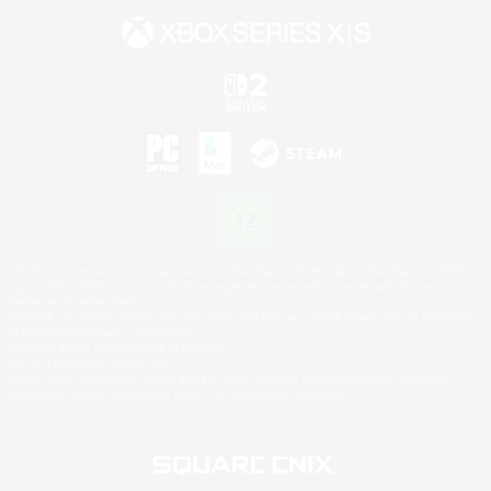
©2026 Sony Interactive Entertainment LLC."PlayStation Family Mark", "PlayStation", "PS5
logo", "PS5", "PS4 logo" and "PS4" are registered trademarks or trademarks of Sony
Interactive Entertainment Inc.
Microsoft, the XBOX Sphere mark, the Series X|S logo and XBOX Series X|S are trademarks
of the Microsoft group of companies.
Nintendo Switch is a trademark of Nintendo.
Mac is a trademark of Apple Inc.
©2026 Valve Corporation. Steam and the Steam logo are trademarks and/or registered
trademarks of Valve Corporation in the U.S. and/or other countries.