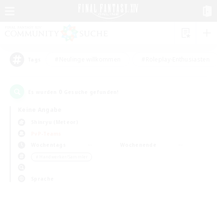
#Neulinge willkommen
#Roleplay-Enthusiasten
Tags
0
Es wurden
Gesuche gefunden!
Keine Angabe
Shinryu (Meteor)
PvP-Teams
Wochentags
Wochenende
＃Handwerker/Sammler
Sprache