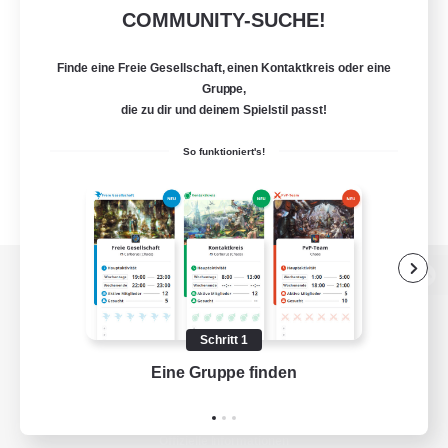
COMMUNITY-SUCHE!
Finde eine Freie Gesellschaft, einen Kontaktkreis oder eine
Gruppe,
die zu dir und deinem Spielstil passt!
So funktioniert's!
Zur PC-Seite
Schritt 1
Eine Gruppe finden
Auf 
Spiel herunterladen
Offizielle Informationen