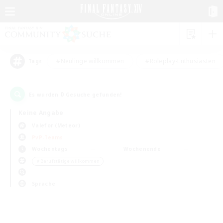
#Neulinge willkommen
#Roleplay-Enthusiasten
Tags
0
Es wurden
Gesuche gefunden!
Keine Angabe
Valefor (Meteor)
PvP-Teams
Wochentags
Wochenende
＃Berufstätige willkommen
Sprache