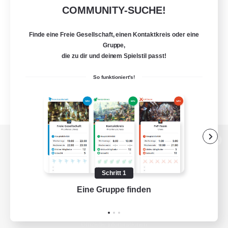
COMMUNITY-SUCHE!
Finde eine Freie Gesellschaft, einen Kontaktkreis oder eine
Gruppe,
die zu dir und deinem Spielstil passt!
So funktioniert's!
Zur PC-Seite
Schritt 1
Eine Gruppe finden
Auf 
Spiel herunterladen
Offizielle Informationen