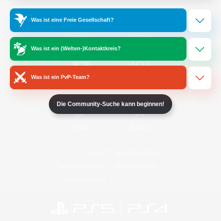
Was ist eine Freie Gesellschaft?
/
Facebook
X
News
Was ist ein (Welten-)Kontaktkreis?
Was ist ein PvP-Team?
YouTube
Instagram
Die Community-Suche kann beginnen!
Twitch
Bluesky
Lizenz
Regeln & Richtlinien
Datenschutzrichtlinie
Cookie-Richtlinien
Abo jetzt kündigen