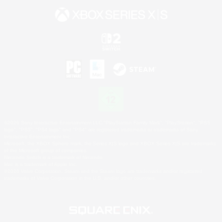
©2026 Sony Interactive Entertainment LLC."PlayStation Family Mark", "PlayStation", "PS5
logo", "PS5", "PS4 logo" and "PS4" are registered trademarks or trademarks of Sony
Interactive Entertainment Inc.
Microsoft, the XBOX Sphere mark, the Series X|S logo and XBOX Series X|S are trademarks
of the Microsoft group of companies.
Nintendo Switch is a trademark of Nintendo.
Mac is a trademark of Apple Inc.
©2026 Valve Corporation. Steam and the Steam logo are trademarks and/or registered
trademarks of Valve Corporation in the U.S. and/or other countries.