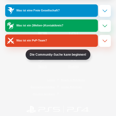
Was ist eine Freie Gesellschaft?
/
Facebook
X
News
Was ist ein (Welten-)Kontaktkreis?
Was ist ein PvP-Team?
YouTube
Instagram
Die Community-Suche kann beginnen!
Twitch
Bluesky
Lizenz
Regeln & Richtlinien
Datenschutzrichtlinie
Cookie-Richtlinien
Abo jetzt kündigen