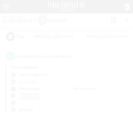
#Neulinge willkommen
#Roleplay-Enthusiasten
Tags
0
Es wurden
Gesuche gefunden!
Keine Angabe
Valefor (Meteor)
PvP-Teams
Wochentags
Wochenende
＃Hohe Jagd
Sprache