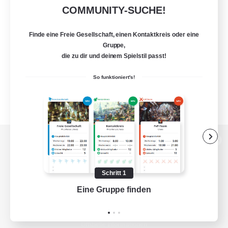
COMMUNITY-SUCHE!
Finde eine Freie Gesellschaft, einen Kontaktkreis oder eine
Gruppe,
die zu dir und deinem Spielstil passt!
So funktioniert's!
Zur PC-Seite
Schritt 1
Eine Gruppe finden
Auf 
Spiel herunterladen
Offizielle Informationen