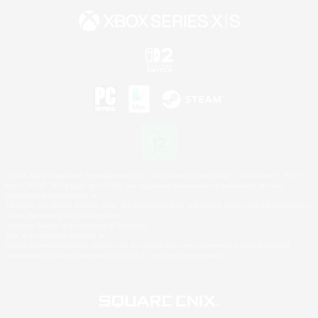
©2026 Sony Interactive Entertainment LLC."PlayStation Family Mark", "PlayStation", "PS5
logo", "PS5", "PS4 logo" and "PS4" are registered trademarks or trademarks of Sony
Interactive Entertainment Inc.
Microsoft, the XBOX Sphere mark, the Series X|S logo and XBOX Series X|S are trademarks
of the Microsoft group of companies.
Nintendo Switch is a trademark of Nintendo.
Mac is a trademark of Apple Inc.
©2026 Valve Corporation. Steam and the Steam logo are trademarks and/or registered
trademarks of Valve Corporation in the U.S. and/or other countries.